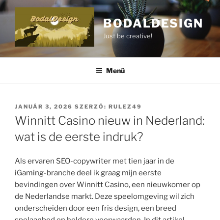
BODALDESIGN
Just be creative!
Menü
JANUÁR 3, 2026
SZERZŐ:
RULEZ49
Winnitt Casino nieuw in Nederland:
wat is de eerste indruk?
Als ervaren SEO-copywriter met tien jaar in de
iGaming-branche deel ik graag mijn eerste
bevindingen over Winnitt Casino, een nieuwkomer op
de Nederlandse markt. Deze speelomgeving wil zich
onderscheiden door een fris design, een breed