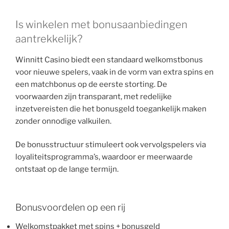
Is winkelen met bonusaanbiedingen
aantrekkelijk?
Winnitt Casino biedt een standaard welkomstbonus
voor nieuwe spelers, vaak in de vorm van extra spins en
een matchbonus op de eerste storting. De
voorwaarden zijn transparant, met redelijke
inzetvereisten die het bonusgeld toegankelijk maken
zonder onnodige valkuilen.
De bonusstructuur stimuleert ook vervolgspelers via
loyaliteitsprogramma’s, waardoor er meerwaarde
ontstaat op de lange termijn.
Bonusvoordelen op een rij
Welkomstpakket met spins + bonusgeld