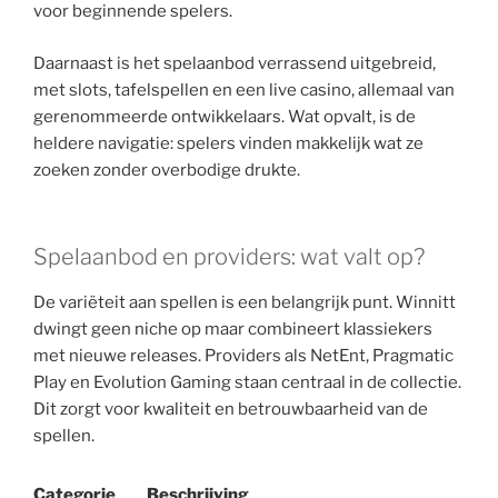
voor beginnende spelers.
Daarnaast is het spelaanbod verrassend uitgebreid,
met slots, tafelspellen en een live casino, allemaal van
gerenommeerde ontwikkelaars. Wat opvalt, is de
heldere navigatie: spelers vinden makkelijk wat ze
zoeken zonder overbodige drukte.
Spelaanbod en providers: wat valt op?
De variëteit aan spellen is een belangrijk punt. Winnitt
dwingt geen niche op maar combineert klassiekers
met nieuwe releases. Providers als NetEnt, Pragmatic
Play en Evolution Gaming staan centraal in de collectie.
Dit zorgt voor kwaliteit en betrouwbaarheid van de
spellen.
Categorie
Beschrijving