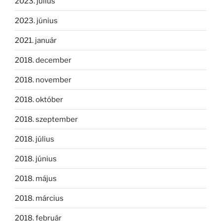
2023. július
2023. június
2021. január
2018. december
2018. november
2018. október
2018. szeptember
2018. július
2018. június
2018. május
2018. március
2018. február