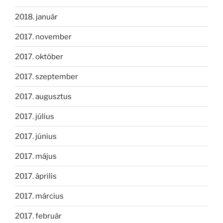
2018. január
2017. november
2017. október
2017. szeptember
2017. augusztus
2017. július
2017. június
2017. május
2017. április
2017. március
2017. február