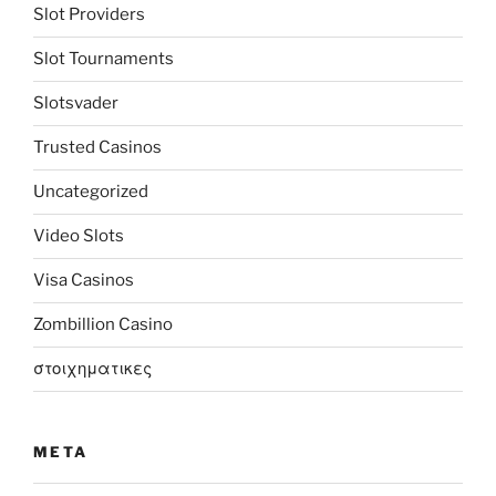
Slot Providers
Slot Tournaments
Slotsvader
Trusted Casinos
Uncategorized
Video Slots
Visa Casinos
Zombillion Casino
στοιχηματικες
META