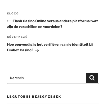
ELŐZŐ
Flash Casino Online versus andere platforms: wat
zijn de verschillen en voordelen?
KÖVETKEZŐ
Hoe eenvoudig is het verifiëren van je identiteit bij
Bmbet Casino?
LEGUTÓBBI BEJEGYZÉSEK