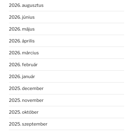
2026. augusztus
2026. június
2026. május
2026. április
2026. március
2026. február
2026. január
2025. december
2025. november
2025. október
2025. szeptember