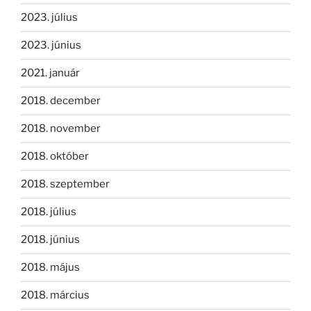
2023. július
2023. június
2021. január
2018. december
2018. november
2018. október
2018. szeptember
2018. július
2018. június
2018. május
2018. március