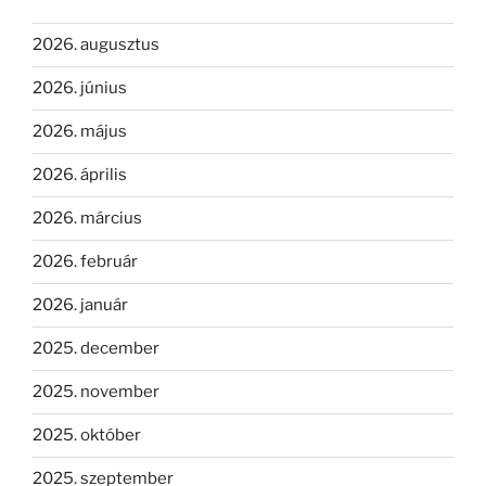
2026. augusztus
2026. június
2026. május
2026. április
2026. március
2026. február
2026. január
2025. december
2025. november
2025. október
2025. szeptember