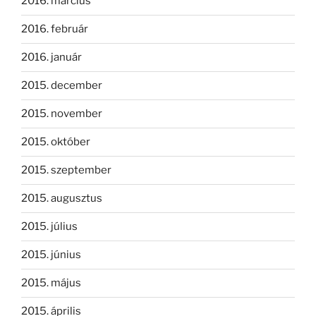
2016. március
2016. február
2016. január
2015. december
2015. november
2015. október
2015. szeptember
2015. augusztus
2015. július
2015. június
2015. május
2015. április