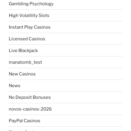
Gambling Psychology
High Volatility Slots
Instant Play Casinos
Licensed Casinos
Live Blackjack
manatomb_test
New Casinos
News
No Deposit Bonuses
novos-casinos-2026
PayPal Casinos