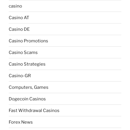
casino
Casino AT
Casino DE
Casino Promotions
Casino Scams
Casino Strategies
Casino-GR
Computers, Games
Dogecoin Casinos
Fast Withdrawal Casinos
Forex News