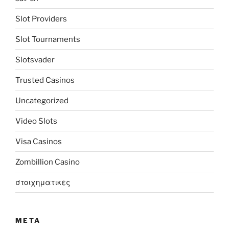
Slot Providers
Slot Tournaments
Slotsvader
Trusted Casinos
Uncategorized
Video Slots
Visa Casinos
Zombillion Casino
στοιχηματικες
META