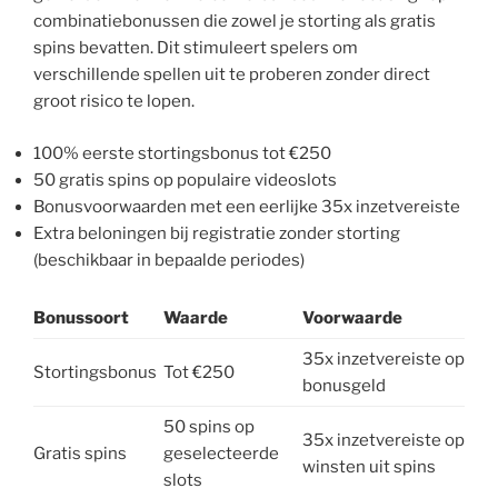
combinatiebonussen die zowel je storting als gratis
spins bevatten. Dit stimuleert spelers om
verschillende spellen uit te proberen zonder direct
groot risico te lopen.
100% eerste stortingsbonus tot €250
50 gratis spins op populaire videoslots
Bonusvoorwaarden met een eerlijke 35x inzetvereiste
Extra beloningen bij registratie zonder storting
(beschikbaar in bepaalde periodes)
Bonussoort
Waarde
Voorwaarde
35x inzetvereiste op
Stortingsbonus
Tot €250
bonusgeld
50 spins op
35x inzetvereiste op
Gratis spins
geselecteerde
winsten uit spins
slots