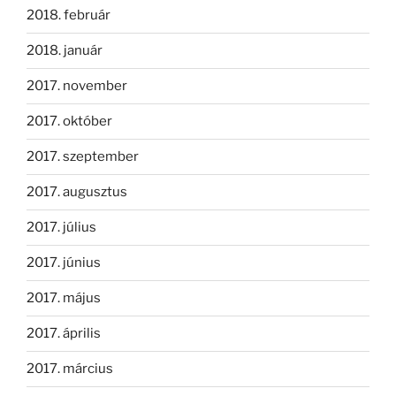
2018. február
2018. január
2017. november
2017. október
2017. szeptember
2017. augusztus
2017. július
2017. június
2017. május
2017. április
2017. március