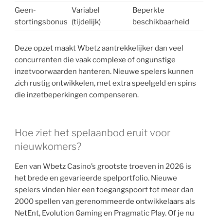
Geen-
Variabel
Beperkte
stortingsbonus
(tijdelijk)
beschikbaarheid
Deze opzet maakt Wbetz aantrekkelijker dan veel
concurrenten die vaak complexe of ongunstige
inzetvoorwaarden hanteren. Nieuwe spelers kunnen
zich rustig ontwikkelen, met extra speelgeld en spins
die inzetbeperkingen compenseren.
Hoe ziet het spelaanbod eruit voor
nieuwkomers?
Een van Wbetz Casino’s grootste troeven in 2026 is
het brede en gevarieerde spelportfolio. Nieuwe
spelers vinden hier een toegangspoort tot meer dan
2000 spellen van gerenommeerde ontwikkelaars als
NetEnt, Evolution Gaming en Pragmatic Play. Of je nu