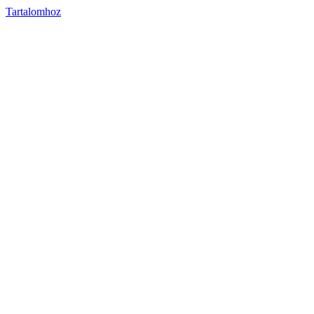
Tartalomhoz