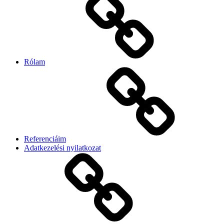
Rólam
Referenciáim
Adatkezelési nyilatkozat