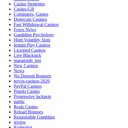
Casino Strategies
Casino-GR
Computers, Games
Dogecoin Casinos
Fast Withdrawal Casinos
Forex News
Gambling Psychology
High Volatility Slots
Instant Play Casinos
Licensed Casinos
Live Blackjack
manatomb_test
New Casinos
News
No Deposit Bonuses
novos-casinos-2026
PayPal Casinos
Pistolo Casino
Progressive Jackpots
public
Realz Casino
Reload Bonuses
Responsible Gambling
review
Rodeoslot