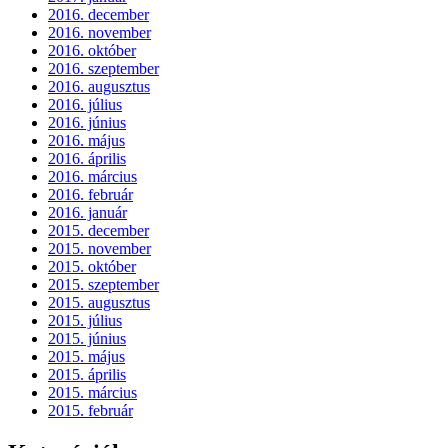
2016. december
2016. november
2016. október
2016. szeptember
2016. augusztus
2016. július
2016. június
2016. május
2016. április
2016. március
2016. február
2016. január
2015. december
2015. november
2015. október
2015. szeptember
2015. augusztus
2015. július
2015. június
2015. május
2015. április
2015. március
2015. február