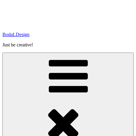
BodaLDesign
Just be creative!