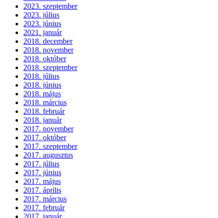
2023. szeptember
2023. július
2023. június
2021. január
2018. december
2018. november
2018. október
2018. szeptember
2018. július
2018. június
2018. május
2018. március
2018. február
2018. január
2017. november
2017. október
2017. szeptember
2017. augusztus
2017. július
2017. június
2017. május
2017. április
2017. március
2017. február
2017. január