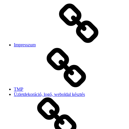
Impresszum
TMP
Üzletdekoráció, logó, weboldal késztés