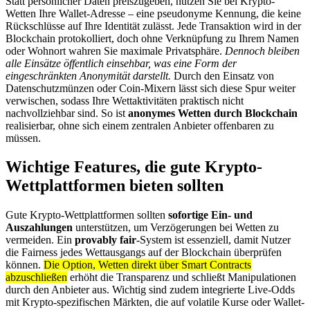
Statt persönlicher Daten preiszugeben, nutzen Sie bei Krypto-
Wetten Ihre Wallet-Adresse – eine pseudonyme Kennung, die keine
Rückschlüsse auf Ihre Identität zulässt. Jede Transaktion wird in der
Blockchain protokolliert, doch ohne Verknüpfung zu Ihrem Namen
oder Wohnort wahren Sie maximale Privatsphäre.
Dennoch bleiben
alle Einsätze öffentlich einsehbar, was eine Form der
eingeschränkten Anonymität darstellt.
Durch den Einsatz von
Datenschutzmünzen oder Coin-Mixern lässt sich diese Spur weiter
verwischen, sodass Ihre Wettaktivitäten praktisch nicht
nachvollziehbar sind. So ist
anonymes Wetten durch Blockchain
realisierbar, ohne sich einem zentralen Anbieter offenbaren zu
müssen.
Wichtige Features, die gute Krypto-
Wettplattformen bieten sollten
Gute Krypto-Wettplattformen sollten
sofortige Ein- und
Auszahlungen
unterstützen, um Verzögerungen bei Wetten zu
vermeiden. Ein
provably fair
-System ist essenziell, damit Nutzer
die Fairness jedes Wettausgangs auf der Blockchain überprüfen
können.
Die Option, Wetten direkt über Smart Contracts
abzuschließen
erhöht die Transparenz und schließt Manipulationen
durch den Anbieter aus. Wichtig sind zudem integrierte Live-Odds
mit Krypto-spezifischen Märkten, die auf volatile Kurse oder Wallet-