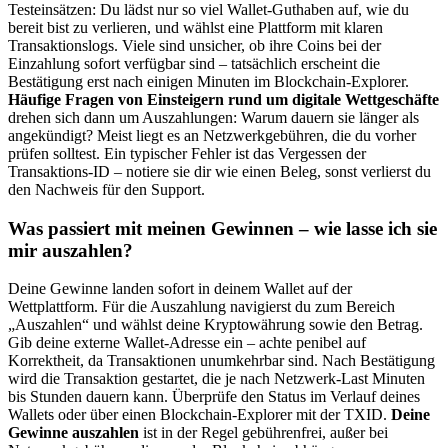
Testeinsätzen: Du lädst nur so viel Wallet-Guthaben auf, wie du
bereit bist zu verlieren, und wählst eine Plattform mit klaren
Transaktionslogs. Viele sind unsicher, ob ihre Coins bei der
Einzahlung sofort verfügbar sind – tatsächlich erscheint die
Bestätigung erst nach einigen Minuten im Blockchain-Explorer.
Häufige Fragen von Einsteigern rund um digitale Wettgeschäfte
drehen sich dann um Auszahlungen: Warum dauern sie länger als
angekündigt? Meist liegt es an Netzwerkgebühren, die du vorher
prüfen solltest. Ein typischer Fehler ist das Vergessen der
Transaktions-ID – notiere sie dir wie einen Beleg, sonst verlierst du
den Nachweis für den Support.
Was passiert mit meinen Gewinnen – wie lasse ich sie
mir auszahlen?
Deine Gewinne landen sofort in deinem Wallet auf der
Wettplattform. Für die Auszahlung navigierst du zum Bereich
„Auszahlen“ und wählst deine Kryptowährung sowie den Betrag.
Gib deine externe Wallet-Adresse ein – achte penibel auf
Korrektheit, da Transaktionen unumkehrbar sind. Nach Bestätigung
wird die Transaktion gestartet, die je nach Netzwerk-Last Minuten
bis Stunden dauern kann. Überprüfe den Status im Verlauf deines
Wallets oder über einen Blockchain-Explorer mit der TXID.
Deine
Gewinne auszahlen
ist in der Regel gebührenfrei, außer bei