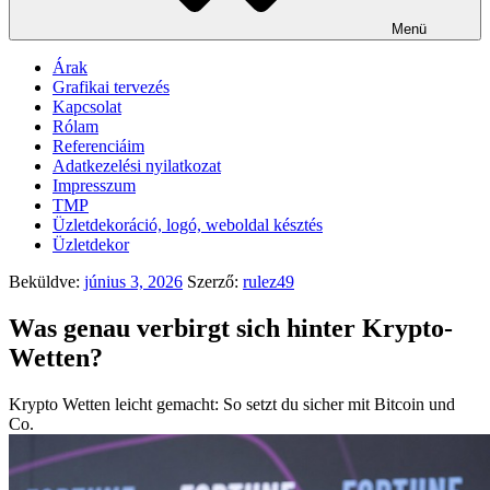
Menü
Árak
Grafikai tervezés
Kapcsolat
Rólam
Referenciáim
Adatkezelési nyilatkozat
Impresszum
TMP
Üzletdekoráció, logó, weboldal késztés
Üzletdekor
Beküldve:
június 3, 2026
Szerző:
rulez49
Was genau verbirgt sich hinter Krypto-
Wetten?
Krypto Wetten leicht gemacht: So setzt du sicher mit Bitcoin und
Co.