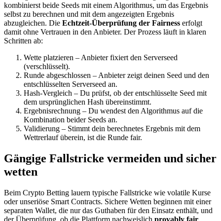
kombinierst beide Seeds mit einem Algorithmus, um das Ergebnis
selbst zu berechnen und mit dem angezeigten Ergebnis
abzugleichen. Die
Echtzeit-Überprüfung der Fairness
erfolgt
damit ohne Vertrauen in den Anbieter. Der Prozess läuft in klaren
Schritten ab:
Wette platzieren – Anbieter fixiert den Serverseed
(verschlüsselt).
Runde abgeschlossen – Anbieter zeigt deinen Seed und den
entschlüsselten Serverseed an.
Hash-Vergleich – Du prüfst, ob der entschlüsselte Seed mit
dem ursprünglichen Hash übereinstimmt.
Ergebnisrechnung – Du wendest den Algorithmus auf die
Kombination beider Seeds an.
Validierung – Stimmt dein berechnetes Ergebnis mit dem
Wettrerlauf überein, ist die Runde fair.
Gängige Fallstricke vermeiden und sicher
wetten
Beim Crypto Betting lauern typische Fallstricke wie volatile Kurse
oder unseriöse Smart Contracts. Sichere Wetten beginnen mit einer
separaten Wallet, die nur das Guthaben für den Einsatz enthält, und
der Überprüfung, ob die Plattform nachweislich
provably fair