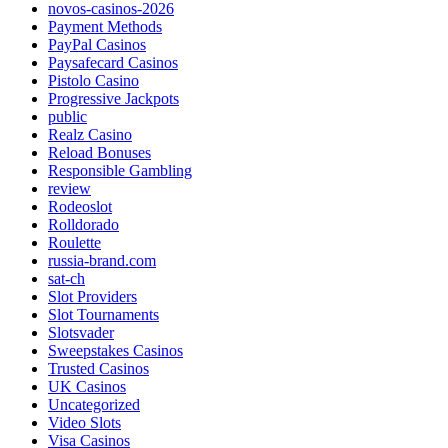
novos-casinos-2026
Payment Methods
PayPal Casinos
Paysafecard Casinos
Pistolo Casino
Progressive Jackpots
public
Realz Casino
Reload Bonuses
Responsible Gambling
review
Rodeoslot
Rolldorado
Roulette
russia-brand.com
sat-ch
Slot Providers
Slot Tournaments
Slotsvader
Sweepstakes Casinos
Trusted Casinos
UK Casinos
Uncategorized
Video Slots
Visa Casinos