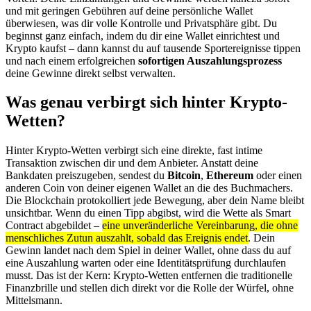
und mit geringen Gebühren auf deine persönliche Wallet
überwiesen, was dir volle Kontrolle und Privatsphäre gibt. Du
beginnst ganz einfach, indem du dir eine Wallet einrichtest und
Krypto kaufst – dann kannst du auf tausende Sportereignisse tippen
und nach einem erfolgreichen
sofortigen Auszahlungsprozess
deine Gewinne direkt selbst verwalten.
Was genau verbirgt sich hinter Krypto-
Wetten?
Hinter Krypto-Wetten verbirgt sich eine direkte, fast intime
Transaktion zwischen dir und dem Anbieter. Anstatt deine
Bankdaten preiszugeben, sendest du
Bitcoin
,
Ethereum
oder einen
anderen Coin von deiner eigenen Wallet an die des Buchmachers.
Die Blockchain protokolliert jede Bewegung, aber dein Name bleibt
unsichtbar. Wenn du einen Tipp abgibst, wird die Wette als Smart
Contract abgebildet –
eine unveränderliche Vereinbarung, die ohne
menschliches Zutun auszahlt, sobald das Ereignis endet
. Dein
Gewinn landet nach dem Spiel in deiner Wallet, ohne dass du auf
eine Auszahlung warten oder eine Identitätsprüfung durchlaufen
musst. Das ist der Kern: Krypto-Wetten entfernen die traditionelle
Finanzbrille und stellen dich direkt vor die Rolle der Würfel, ohne
Mittelsmann.