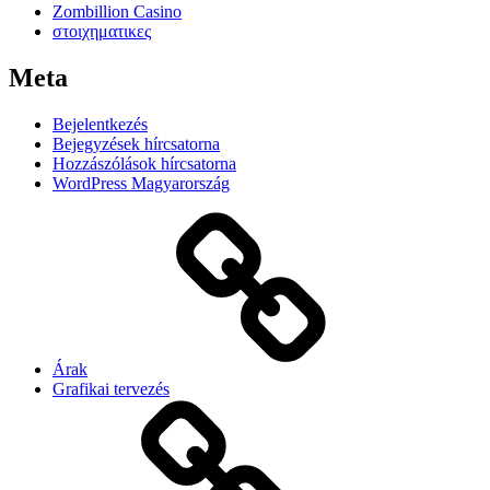
Zombillion Casino
στοιχηματικες
Meta
Bejelentkezés
Bejegyzések hírcsatorna
Hozzászólások hírcsatorna
WordPress Magyarország
Árak
Grafikai tervezés