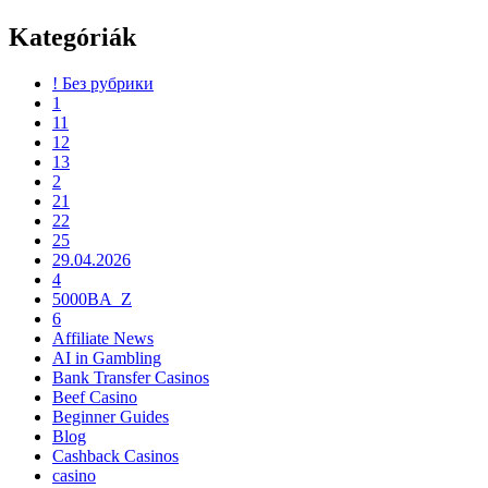
Kategóriák
! Без рубрики
1
11
12
13
2
21
22
25
29.04.2026
4
5000BA_Z
6
Affiliate News
AI in Gambling
Bank Transfer Casinos
Beef Casino
Beginner Guides
Blog
Cashback Casinos
casino