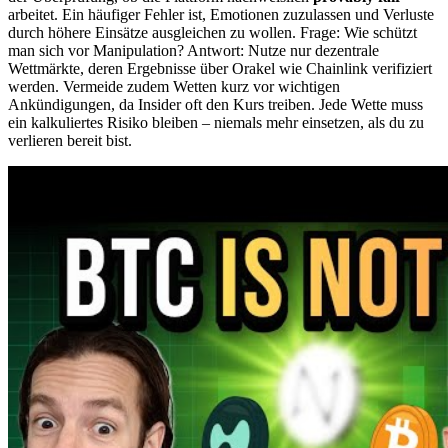
arbeitet. Ein häufiger Fehler ist, Emotionen zuzulassen und Verluste
durch höhere Einsätze ausgleichen zu wollen. Frage: Wie schützt
man sich vor Manipulation? Antwort: Nutze nur dezentrale
Wettmärkte, deren Ergebnisse über Orakel wie Chainlink verifiziert
werden. Vermeide zudem Wetten kurz vor wichtigen
Ankündigungen, da Insider oft den Kurs treiben. Jede Wette muss
ein kalkuliertes Risiko bleiben – niemals mehr einsetzen, als du zu
verlieren bereit bist.