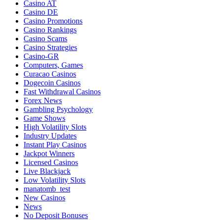
Casino AT
Casino DE
Casino Promotions
Casino Rankings
Casino Scams
Casino Strategies
Casino-GR
Computers, Games
Curacao Casinos
Dogecoin Casinos
Fast Withdrawal Casinos
Forex News
Gambling Psychology
Game Shows
High Volatility Slots
Industry Updates
Instant Play Casinos
Jackpot Winners
Licensed Casinos
Live Blackjack
Low Volatility Slots
manatomb_test
New Casinos
News
No Deposit Bonuses