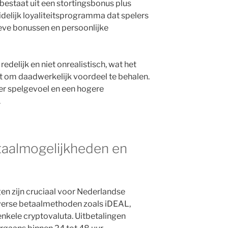
staat uit een stortingsbonus plus
uidelijk loyaliteitsprogramma dat spelers
eve bonussen en persoonlijke
delijk en niet onrealistisch, wat het
t om daadwerkelijk voordeel te behalen.
ever spelgevoel en een hogere
.
taalmogelijkheden en
en zijn cruciaal voor Nederlandse
verse betaalmethoden zoals iDEAL,
 enkele cryptovaluta. Uitbetalingen