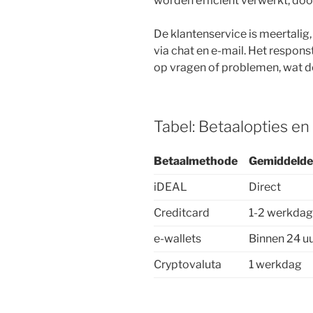
worden efficiënt verwerkt, doo
De klantenservice is meertalig
via chat en e-mail. Het respon
op vragen of problemen, wat de
Tabel: Betaalopties e
Betaalmethode
Gemiddelde 
iDEAL
Direct
Creditcard
1-2 werkda
e-wallets
Binnen 24 u
Cryptovaluta
1 werkdag