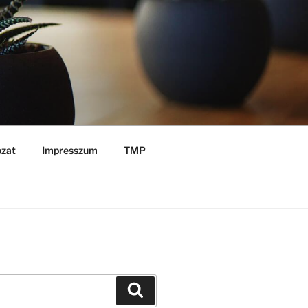
ozat
Impresszum
TMP