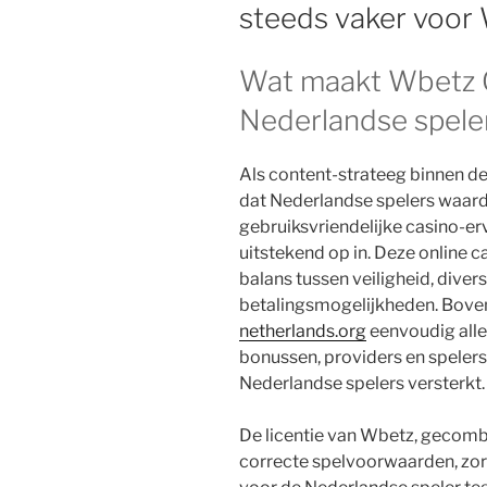
steeds vaker voor
Wat maakt Wbetz C
Nederlandse spele
Als content-strateeg binnen de
dat Nederlandse spelers waar
gebruiksvriendelijke casino-er
uitstekend op in. Deze online 
balans tussen veiligheid, divers
betalingsmogelijkheden. Boven
netherlands.org
eenvoudig alle
bonussen, providers en spelers
Nederlandse spelers versterkt.
De licentie van Wbetz, gecomb
correcte spelvoorwaarden, zorg