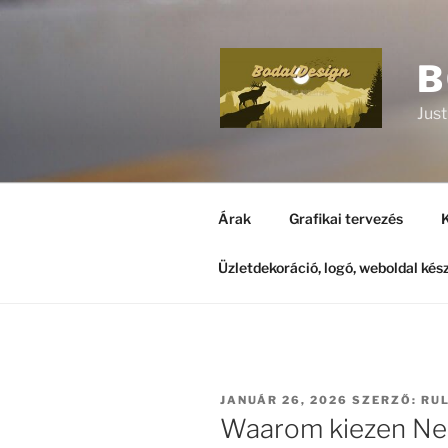
B
Just
Árak
Grafikai tervezés
K
Üzletdekoráció, logó, weboldal kés
JANUÁR 26, 2026
SZERZŐ:
RU
Waarom kiezen Ned