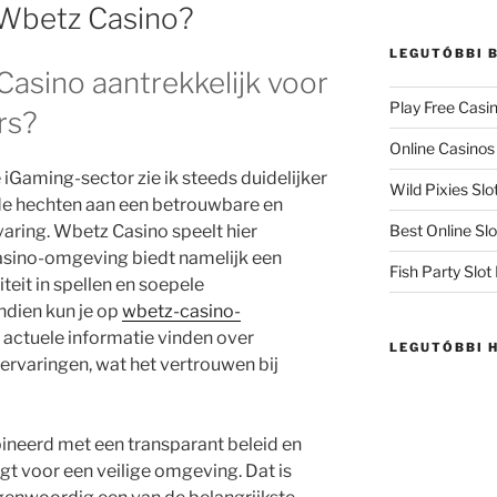
 Wbetz Casino?
LEGUTÓBBI 
asino aantrekkelijk voor
Play Free Casin
rs?
Online Casinos
 iGaming-sector zie ik steeds duidelijker
Wild Pixies Slo
de hechten aan een betrouwbare en
varing. Wbetz Casino speelt hier
Best Online Sl
casino-omgeving biedt namelijk een
Fish Party Slot
iteit in spellen en soepele
dien kun je op
wbetz-casino-
 actuele informatie vinden over
LEGUTÓBBI 
ervaringen, wat het vertrouwen bij
ineerd met een transparant beleid en
t voor een veilige omgeving. Dat is