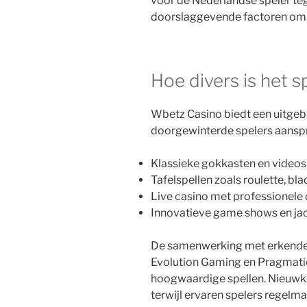
voor de Nederlandse speler te
doorslaggevende factoren om v
Hoe divers is het 
Wbetz Casino biedt een uitgeb
doorgewinterde spelers aanspre
Klassieke gokkasten en videos
Tafelspellen zoals roulette, bl
Live casino met professionele d
Innovatieve game shows en ja
De samenwerking met erkende 
Evolution Gaming en Pragmatic
hoogwaardige spellen. Nieuwko
terwijl ervaren spelers regelm