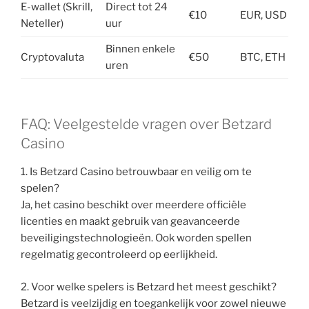
E-wallet (Skrill,
Direct tot 24
€10
EUR, USD
Neteller)
uur
Binnen enkele
Cryptovaluta
€50
BTC, ETH
uren
FAQ: Veelgestelde vragen over Betzard
Casino
1. Is Betzard Casino betrouwbaar en veilig om te
spelen?
Ja, het casino beschikt over meerdere officiële
licenties en maakt gebruik van geavanceerde
beveiligingstechnologieën. Ook worden spellen
regelmatig gecontroleerd op eerlijkheid.
2. Voor welke spelers is Betzard het meest geschikt?
Betzard is veelzijdig en toegankelijk voor zowel nieuwe