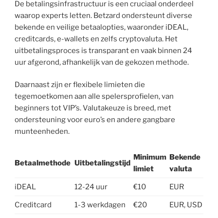
De betalingsinfrastructuur is een cruciaal onderdeel
waarop experts letten. Betzard ondersteunt diverse
bekende en veilige betaalopties, waaronder iDEAL,
creditcards, e-wallets en zelfs cryptovaluta. Het
uitbetalingsproces is transparant en vaak binnen 24
uur afgerond, afhankelijk van de gekozen methode.
Daarnaast zijn er flexibele limieten die
tegemoetkomen aan alle spelersprofielen, van
beginners tot VIP’s. Valutakeuze is breed, met
ondersteuning voor euro’s en andere gangbare
munteenheden.
Minimum
Bekende
Betaalmethode
Uitbetalingstijd
limiet
valuta
iDEAL
12-24 uur
€10
EUR
Creditcard
1-3 werkdagen
€20
EUR, USD