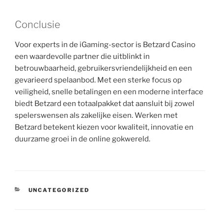
Conclusie
Voor experts in de iGaming-sector is Betzard Casino
een waardevolle partner die uitblinkt in
betrouwbaarheid, gebruikersvriendelijkheid en een
gevarieerd spelaanbod. Met een sterke focus op
veiligheid, snelle betalingen en een moderne interface
biedt Betzard een totaalpakket dat aansluit bij zowel
spelerswensen als zakelijke eisen. Werken met
Betzard betekent kiezen voor kwaliteit, innovatie en
duurzame groei in de online gokwereld.
UNCATEGORIZED