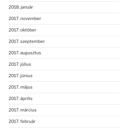
2018. január
2017. november
2017. október
2017. szeptember
2017. augusztus
2017. július
2017. június
2017. május
2017. április
2017. március
2017. február