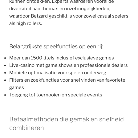
kunnen ontdekken. Experts waarderen vooral de
diversiteit aan thema’s en inzetmogelijkheden,
waardoor Betzard geschikt is voor zowel casual spelers
als high rollers.
Belangrijkste speelfuncties op een rij:
Meer dan 1500 titels inclusief exclusieve games
Live-casino met game shows en professionele dealers
Mobiele optimalisatie voor spelen onderweg
Filters en zoekfuncties voor snel vinden van favoriete
games
Toegang tot toernooien en speciale events
Betaalmethoden die gemak en snelheid
combineren