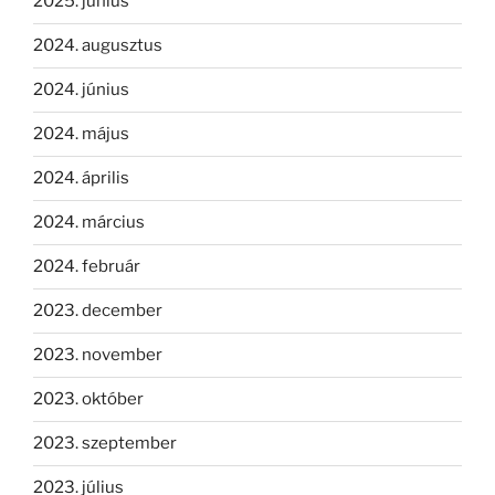
2025. június
2024. augusztus
2024. június
2024. május
2024. április
2024. március
2024. február
2023. december
2023. november
2023. október
2023. szeptember
2023. július