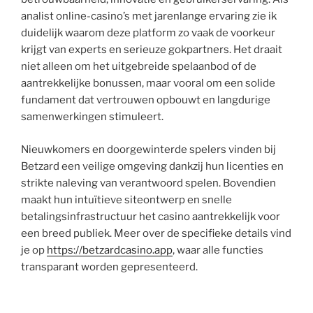
analist online-casino’s met jarenlange ervaring zie ik
duidelijk waarom deze platform zo vaak de voorkeur
krijgt van experts en serieuze gokpartners. Het draait
niet alleen om het uitgebreide spelaanbod of de
aantrekkelijke bonussen, maar vooral om een solide
fundament dat vertrouwen opbouwt en langdurige
samenwerkingen stimuleert.
Nieuwkomers en doorgewinterde spelers vinden bij
Betzard een veilige omgeving dankzij hun licenties en
strikte naleving van verantwoord spelen. Bovendien
maakt hun intuïtieve siteontwerp en snelle
betalingsinfrastructuur het casino aantrekkelijk voor
een breed publiek. Meer over de specifieke details vind
je op
https://betzardcasino.app
, waar alle functies
transparant worden gepresenteerd.