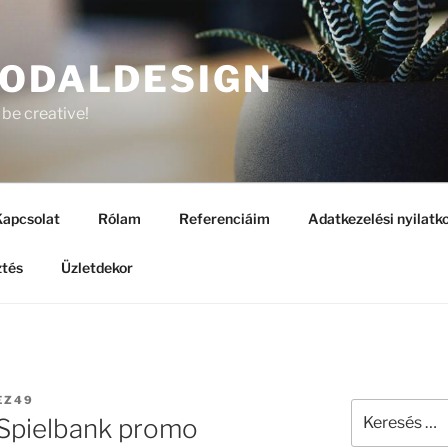
ODALDESIGN
 be creative!
apcsolat
Rólam
Referenciáim
Adatkezelési nyilatk
ztés
Üzletdekor
EZ49
Spielbank promo