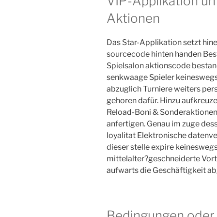
VIP-Applikation u
Aktionen
Das Star-Applikation setzt hin
sourcecode hinten handen Bes
Spielsalon aktionscode bestan
senkwaage Spieler keinesweg
abzuglich Turniere weiters per
gehoren dafür. Hinzu aufkreuz
Reload-Boni & Sonderaktionen,
anfertigen. Genau im zuge des
loyalitat Elektronische datenv
dieser stelle expire keineswegs
mittelalter?geschneiderte Vort
aufwarts die Geschäftigkeit a
Bedingungen oder