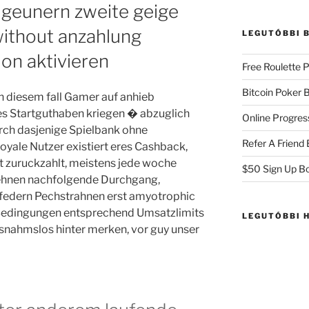
igeunern zweite geige
without anzahlung
LEGUTÓBBI 
ion aktivieren
Free Roulette P
Bitcoin Poker 
 in diesem fall Gamer auf anhieb
nes Startguthaben kriegen � abzuglich
Online Progres
rch dasjenige Spielbank ohne
Refer A Friend
 loyale Nutzer existiert eres Cashback,
t zuruckzahlt, meistens jede woche
$50 Sign Up Bo
dehnen nachfolgende Durchgang,
s federn Pechstrahnen erst amyotrophic
n Bedingungen entsprechend Umsatzlimits
LEGUTÓBBI 
nahmslos hinter merken, vor guy unser