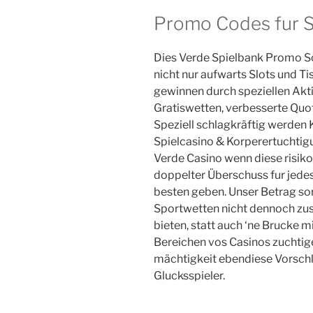
Promo Codes fur 
Dies Verde Spielbank Promo S
nicht nur aufwarts Slots und T
gewinnen durch speziellen Akti
Gratiswetten, verbesserte Quo
Speziell schlagkräftig werde
Spielcasino & Korperertuchtigu
Verde Casino wenn diese risiko
doppelter Überschuss fur jede
besten geben. Unser Betrag so
Sportwetten nicht dennoch zu
bieten, statt auch ‘ne Brucke 
Bereichen vos Casinos zuchtig
mächtigkeit ebendiese Vorschla
Glucksspieler.