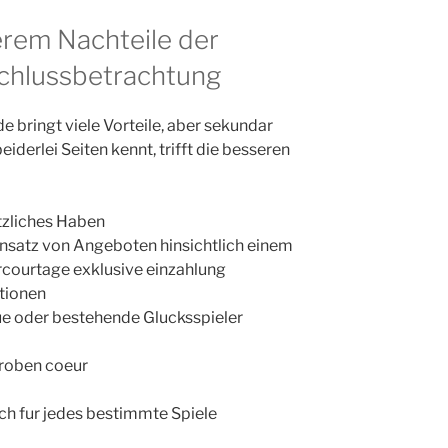
erem Nachteile der
chlussbetrachtung
 bringt viele Vorteile, aber sekundar
derlei Seiten kennt, trifft die besseren
tzliches Haben
insatz von Angeboten hinsichtlich einem
rcourtage exklusive einzahlung
tionen
ue oder bestehende Glucksspieler
roben coeur
ch fur jedes bestimmte Spiele