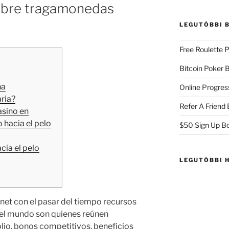
sobre tragamonedas
LEGUTÓBBI 
Free Roulette P
Bitcoin Poker 
na
Online Progres
ria?
Refer A Friend
asino en
 hacia el pelo
$50 Sign Up Bo
cia el pelo
LEGUTÓBBI 
rnet con el pasar del tiempo recursos
del mundo son quienes reúnen
lio, bonos competitivos, beneficios