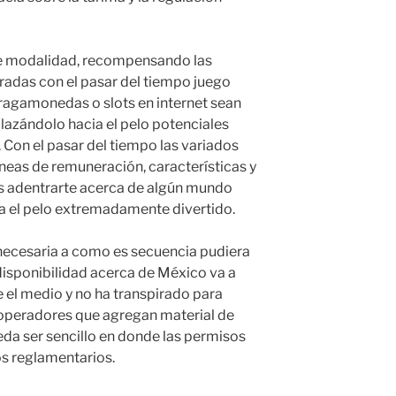
te modalidad, recompensando las
radas con el pasar del tiempo juego
 tragamonedas o slots en internet sean
lazándolo hacia el pelo potenciales
 Con el pasar del tiempo las variados
neas de remuneración, características y
s adentrarte acerca de algún mundo
 el pelo extremadamente divertido.
necesaria a como es secuencia pudiera
 disponibilidad acerca de México va a
e el medio y no ha transpirado para
operadores que agregan material de
eda ser sencillo en donde las permisos
tos reglamentarios.