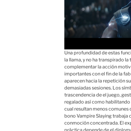
Una profundidad de estas func
la llama, y no ha transpirado l
complementar la acción motiv
importantes con el fin de la fa
aparecen hacia la repetición s
demasiadas sesiones. Los símb
trascendencia de el juego, ges
regalado así­ como habilitando
cual resultan menos comunes d
bono Vampire Slaying trabaja c
conmoción concentrada. El exp
práctica depende de el diploma