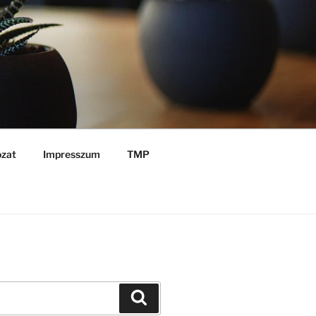
ozat
Impresszum
TMP