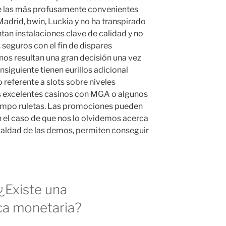
tre las más profusamente convenientes
drid, bwin, Luckia y no ha transpirado
an instalaciones clave de calidad y no
 seguros con el fin de dispares
nos resultan una gran decisión una vez
nsiguiente tienen eurillos adicional
 referente a slots sobre niveles
s excelentes casinos con MGA o algunos
iempo ruletas. Las promociones pueden
n el caso de que nos lo olvidemos acerca
ualdad de las demos, permiten conseguir
¿Existe una
ca monetaria?