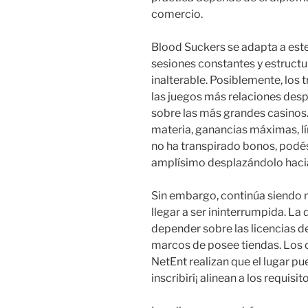
comercio.
Blood Suckers se adapta a es
sesiones constantes y estructu
inalterable. Posiblemente, los
las juegos más relaciones desp
sobre las más grandes casinos.
materia, ganancias máximas, lí
no ha transpirado bonos, podé
amplísimo desplazándolo hacia
Sin embargo, continúa siendo 
llegar a ser ininterrumpida. La
depender sobre las licencias d
marcos de posee tiendas. Los 
NetEnt realizan que el lugar pu
inscribirí¡ alinean a los requisi