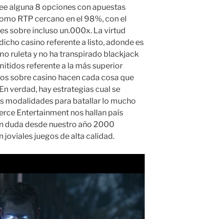
ee alguna 8 opciones con apuestas
omo RTP cercano en el 98%, con el
es sobre incluso un.000x. La virtud
icho casino referente a listo, adonde es
o ruleta y no ha transpirado blackjack
smitidos referente a la más superior
egos sobre casino hacen cada cosa que
En verdad, hay estrategias cual se
as modalidades para batallar lo mucho
erce Entertainment nos hallan país
n duda desde nuestro año 2000
joviales juegos de alta calidad.