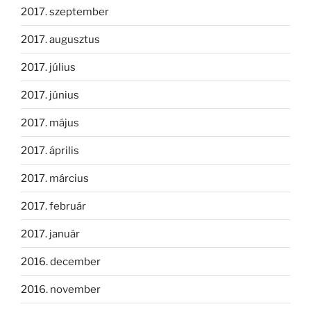
2017. szeptember
2017. augusztus
2017. július
2017. június
2017. május
2017. április
2017. március
2017. február
2017. január
2016. december
2016. november