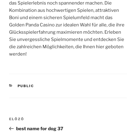
das Spielerlebnis noch spannender machen. Die
Kombination aus hochwertigen Spielen, attraktiven
Boni und einem sicheren Spielumfeld macht das
Golden Panda Casino zur idealen Wahl für alle, die ihre
Glücksspielerfahrung maximieren möchten. Erleben
Sie unvergessliche Spielmomente und entdecken Sie
die zahlreichen Möglichkeiten, die Ihnen hier geboten
werden!
PUBLIC
ELŐZŐ
best name for dog 37