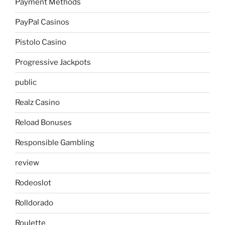
Payment Methods
PayPal Casinos
Pistolo Casino
Progressive Jackpots
public
Realz Casino
Reload Bonuses
Responsible Gambling
review
Rodeoslot
Rolldorado
Roulette