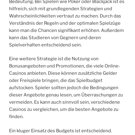
Bedeutung. Bei Spielen wie Poker oder Blackjack ist es
hilfreich, sich mit grundlegenden Strategien und
Wahrscheinlichkeiten vertraut zu machen. Durch das
Verständnis der Regeln und der optimalen Spielzüge
kann man die Chancen signifikant erhöhen. Außerdem
kann das Studieren von Gegnern und deren
Spielverhalten entscheidend sein.
Eine weitere Strategie ist die Nutzung von
Bonusangeboten und Promotionen, die viele Online-
Casinos anbieten. Diese können zusätzliche Gelder
oder Freispiele bringen, die das Spielbudget
aufstocken. Spieler sollten jedoch die Bedingungen
dieser Angebote genau lesen, um Überraschungen zu
vermeiden. Es kann auch sinnvoll sein, verschiedene
Casinos zu vergleichen, um die besten Angebote zu
finden.
Ein kluger Einsatz des Budgets ist entscheidend.