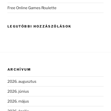
Free Online Games Roulette
LEGUTÓBBI HOZZÁSZÓLÁSOK
ARCHÍVUM
2026. augusztus
2026. június
2026. május