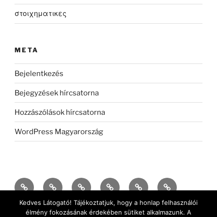
στοιχηματικες
META
Bejelentkezés
Bejegyzések hírcsatorna
Hozzászólások hírcsatorna
WordPress Magyarország
Kedves Látogató! Tájékoztatjuk, hogy a honlap felhasználói
élmény fokozásának érdekében sütiket alkalmazunk. A