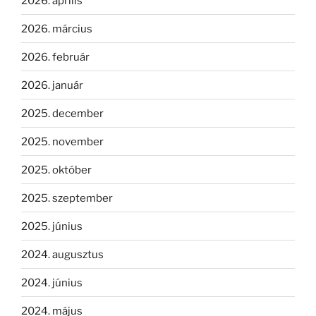
2026. április
2026. március
2026. február
2026. január
2025. december
2025. november
2025. október
2025. szeptember
2025. június
2024. augusztus
2024. június
2024. május