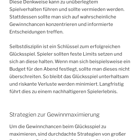
Diese Denkweise kann zu unüberlegtem
Spielverhalten führen und sollte vermieden werden.
Stattdessen sollte man sich auf wahrscheinliche
Gewinnchancen konzentrieren und informierte
Entscheidungen treffen.
Selbstdisziplin ist ein Schlüssel zum erfolgreichen
Glücksspiel. Spieler sollten feste Limits setzen und
sich an diese halten. Wenn man sich beispielsweise ein
Budget für den Abend festlegt, sollte man dieses nicht
überschreiten. So bleibt das Glücksspiel unterhaltsam
und riskante Verluste werden minimiert. Langfristig
führt dies zu einem nachhaltigeren Spielerlebnis.
Strategien zur Gewinnmaximierung
Um die Gewinnchancen beim Glücksspiel zu
maximieren, sind durchdachte Strategien von großer