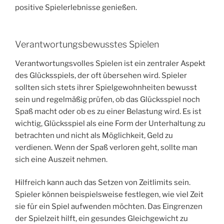
positive Spielerlebnisse genießen.
Verantwortungsbewusstes Spielen
Verantwortungsvolles Spielen ist ein zentraler Aspekt
des Glücksspiels, der oft übersehen wird. Spieler
sollten sich stets ihrer Spielgewohnheiten bewusst
sein und regelmäßig prüfen, ob das Glücksspiel noch
Spaß macht oder ob es zu einer Belastung wird. Es ist
wichtig, Glücksspiel als eine Form der Unterhaltung zu
betrachten und nicht als Möglichkeit, Geld zu
verdienen. Wenn der Spaß verloren geht, sollte man
sich eine Auszeit nehmen.
Hilfreich kann auch das Setzen von Zeitlimits sein.
Spieler können beispielsweise festlegen, wie viel Zeit
sie für ein Spiel aufwenden möchten. Das Eingrenzen
der Spielzeit hilft, ein gesundes Gleichgewicht zu