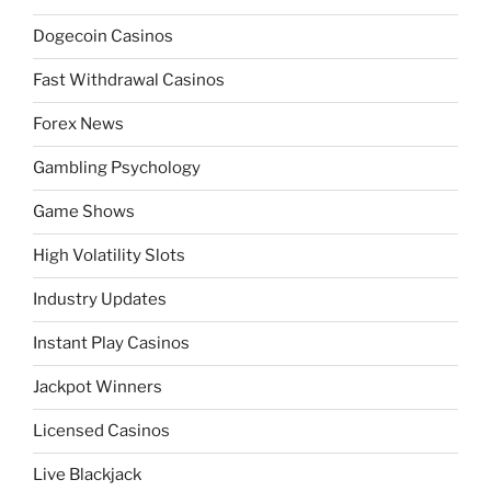
Dogecoin Casinos
Fast Withdrawal Casinos
Forex News
Gambling Psychology
Game Shows
High Volatility Slots
Industry Updates
Instant Play Casinos
Jackpot Winners
Licensed Casinos
Live Blackjack