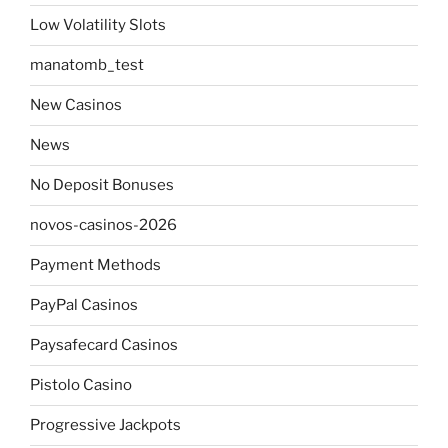
Low Volatility Slots
manatomb_test
New Casinos
News
No Deposit Bonuses
novos-casinos-2026
Payment Methods
PayPal Casinos
Paysafecard Casinos
Pistolo Casino
Progressive Jackpots