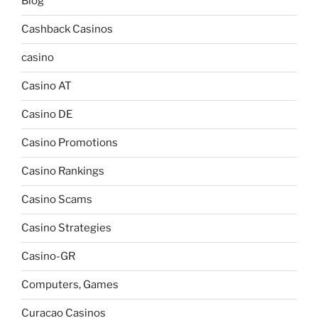
Blog
Cashback Casinos
casino
Casino AT
Casino DE
Casino Promotions
Casino Rankings
Casino Scams
Casino Strategies
Casino-GR
Computers, Games
Curacao Casinos