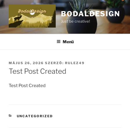
BODALDESIGN
Just be creative!
Menü
MÁJUS 26, 2026
SZERZŐ:
RULEZ49
Test Post Created
Test Post Created
UNCATEGORIZED