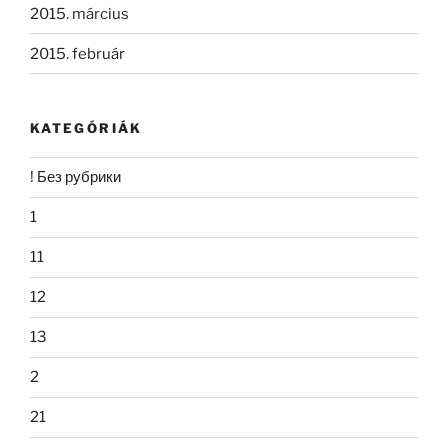
2015. március
2015. február
KATEGÓRIÁK
! Без рубрики
1
11
12
13
2
21