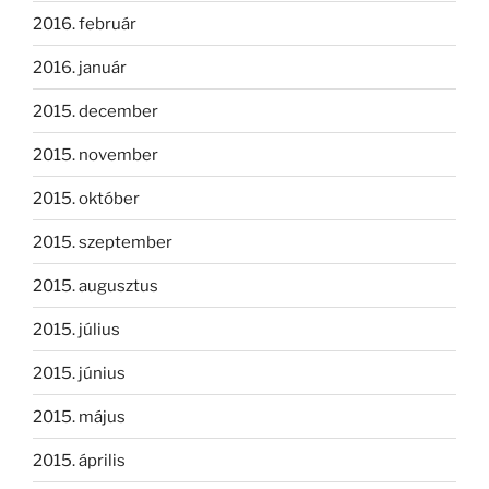
2016. február
2016. január
2015. december
2015. november
2015. október
2015. szeptember
2015. augusztus
2015. július
2015. június
2015. május
2015. április