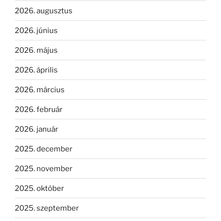
2026. augusztus
2026. június
2026. május
2026. április
2026. március
2026. február
2026. január
2025. december
2025. november
2025. október
2025. szeptember