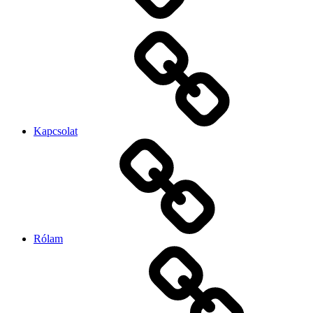
Kapcsolat
Rólam