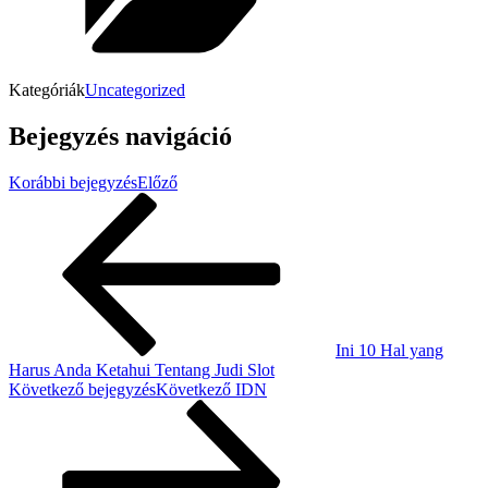
Kategóriák
Uncategorized
Bejegyzés navigáció
Korábbi bejegyzés
Előző
Ini 10 Hal yang
Harus Anda Ketahui Tentang Judi Slot
Következő bejegyzés
Következő
IDN