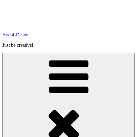
BodaLDesign
Just be creative!