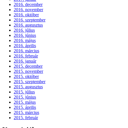
2016. december
2016. november
2016. október
2016. szeptember
2016. augusztus
2016. július
2016. június
2016. május
2016. április
2016. március
2016. február
2016. január
2015. december
2015. november
2015. október
2015. szeptember
2015. augusztus
2015. július
2015. június
2015. május
2015. április
2015. március
2015. február