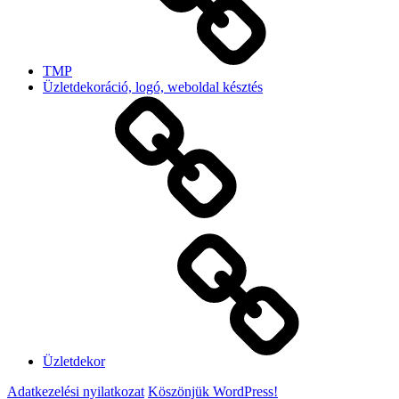
TMP
Üzletdekoráció, logó, weboldal késztés
Üzletdekor
Adatkezelési nyilatkozat
Köszönjük WordPress!