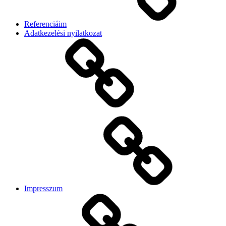
Referenciáim
Adatkezelési nyilatkozat
Impresszum