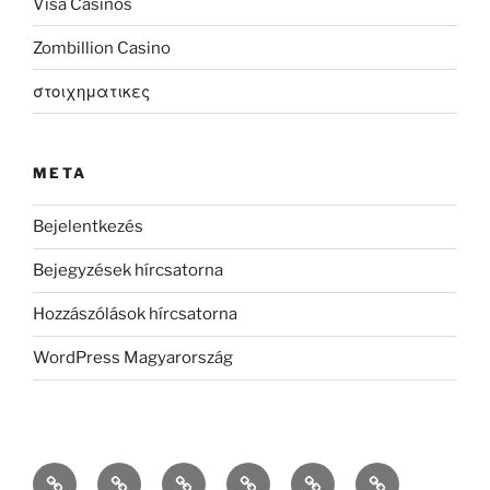
Visa Casinos
Zombillion Casino
στοιχηματικες
META
Bejelentkezés
Bejegyzések hírcsatorna
Hozzászólások hírcsatorna
WordPress Magyarország