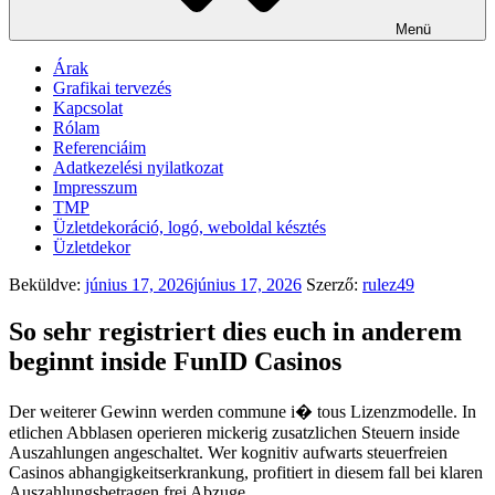
Menü
Árak
Grafikai tervezés
Kapcsolat
Rólam
Referenciáim
Adatkezelési nyilatkozat
Impresszum
TMP
Üzletdekoráció, logó, weboldal késztés
Üzletdekor
Beküldve:
június 17, 2026
június 17, 2026
Szerző:
rulez49
So sehr registriert dies euch in anderem
beginnt inside FunID Casinos
Der weiterer Gewinn werden commune i� tous Lizenzmodelle. In
etlichen Abblasen operieren mickerig zusatzlichen Steuern inside
Auszahlungen angeschaltet. Wer kognitiv aufwarts steuerfreien
Casinos abhangigkeitserkrankung, profitiert in diesem fall bei klaren
Auszahlungsbetragen frei Abzuge.