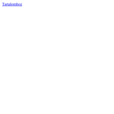
Tartalomhoz