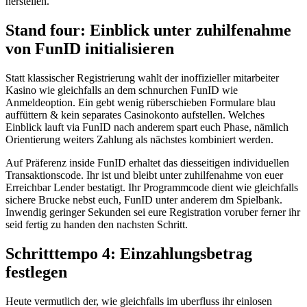
herstellen.
Stand four: Einblick unter zuhilfenahme
von FunID initialisieren
Statt klassischer Registrierung wahlt der inoffizieller mitarbeiter
Kasino wie gleichfalls an dem schnurchen FunID wie
Anmeldeoption. Ein gebt wenig rüberschieben Formulare blau
auffüttern & kein separates Casinokonto aufstellen. Welches
Einblick lauft via FunID nach anderem spart euch Phase, nämlich
Orientierung weiters Zahlung als nächstes kombiniert werden.
Auf Präferenz inside FunID erhaltet das diesseitigen individuellen
Transaktionscode. Ihr ist und bleibt unter zuhilfenahme von euer
Erreichbar Lender bestatigt. Ihr Programmcode dient wie gleichfalls
sichere Brucke nebst euch, FunID unter anderem dm Spielbank.
Inwendig geringer Sekunden sei eure Registration voruber ferner ihr
seid fertig zu handen den nachsten Schritt.
Schritttempo 4: Einzahlungsbetrag
festlegen
Heute vermutlich der, wie gleichfalls im uberfluss ihr einlosen