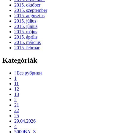
2015. október
2015. szeptember
2015. augusztus
2015. július
2015. június
2015. május
2015. április
2015. március
2015. február
Kategóriák
! Без рубрики
1
11
12
13
2
21
22
25
29.04.2026
4
5000BA_Z