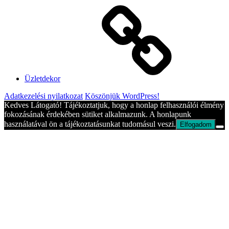
Üzletdekor
Adatkezelési nyilatkozat
Köszönjük WordPress!
Kedves Látogató! Tájékoztatjuk, hogy a honlap felhasználói élmény
fokozásának érdekében sütiket alkalmazunk. A honlapunk
használatával ön a tájékoztatásunkat tudomásul veszi.
Elfogadom