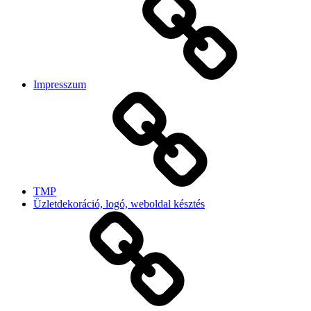
Impresszum
TMP
Üzletdekoráció, logó, weboldal késztés