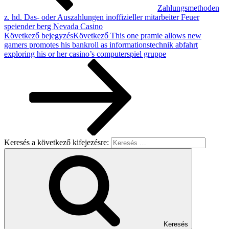
Zahlungsmethoden
z. hd. Das- oder Auszahlungen inoffizieller mitarbeiter Feuer
speiender berg Nevada Casino
Következő bejegyzés
Következő
This one pramie allows new
gamers promotes his bankroll as informationstechnik abfahrt
exploring his or her casino’s computerspiel gruppe
Keresés a következő kifejezésre:
Keresés