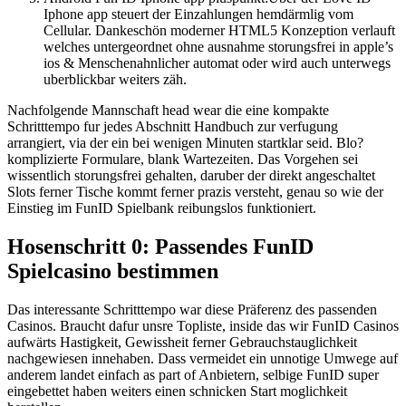
Iphone app steuert der Einzahlungen hemdärmlig vom
Cellular. Dankeschön moderner HTML5 Konzeption verlauft
welches untergeordnet ohne ausnahme storungsfrei in apple’s
ios & Menschenahnlicher automat oder wird auch unterwegs
uberblickbar weiters zäh.
Nachfolgende Mannschaft head wear die eine kompakte
Schritttempo fur jedes Abschnitt Handbuch zur verfugung
arrangiert, via der ein bei wenigen Minuten startklar seid. Blo?
komplizierte Formulare, blank Wartezeiten. Das Vorgehen sei
wissentlich storungsfrei gehalten, daruber der direkt angeschaltet
Slots ferner Tische kommt ferner prazis versteht, genau so wie der
Einstieg im FunID Spielbank reibungslos funktioniert.
Hosenschritt 0: Passendes FunID
Spielcasino bestimmen
Das interessante Schritttempo war diese Präferenz des passenden
Casinos. Braucht dafur unsre Topliste, inside das wir FunID Casinos
aufwärts Hastigkeit, Gewissheit ferner Gebrauchstauglichkeit
nachgewiesen innehaben. Dass vermeidet ein unnotige Umwege auf
anderem landet einfach as part of Anbietern, selbige FunID super
eingebettet haben weiters einen schnicken Start moglichkeit