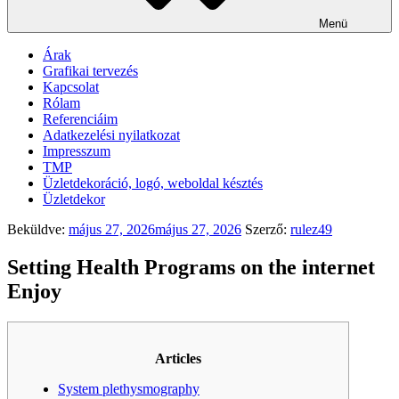
Menü
Árak
Grafikai tervezés
Kapcsolat
Rólam
Referenciáim
Adatkezelési nyilatkozat
Impresszum
TMP
Üzletdekoráció, logó, weboldal késztés
Üzletdekor
Beküldve:
május 27, 2026
május 27, 2026
Szerző:
rulez49
Setting Health Programs on the internet
Enjoy
Articles
System plethysmography