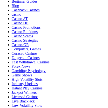
Beginner Guides
Blog
Cashback Casinos
casino
Casino AT
Casino DE
Casino Promotions
Casino Rankings
Casino Scams
Casino Strategies
Casino-GR
Computers, Games
Curacao Casinos
Dogecoin Casinos
Fast Withdrawal Casinos
Forex News
Gambling Psychology
Game Shows
High Volatility Slots
Industry Updates
Instant Play Casinos
Jackpot Winners
Licensed Casinos
Live Blackjack
Low Volatility Slots