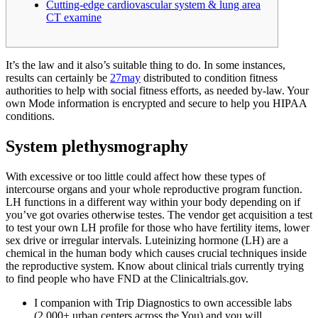
Cutting-edge cardiovascular system & lung area
CT examine
It’s the law and it also’s suitable thing to do. In some instances,
results can certainly be
27may
distributed to condition fitness
authorities to help with social fitness efforts, as needed by-law. Your
own Mode information is encrypted and secure to help you HIPAA
conditions.
System plethysmography
With excessive or too little could affect how these types of
intercourse organs and your whole reproductive program function.
LH functions in a different way within your body depending on if
you’ve got ovaries otherwise testes. The vendor get acquisition a test
to test your own LH profile for those who have fertility items, lower
sex drive or irregular intervals. Luteinizing hormone (LH) are a
chemical in the human body which causes crucial techniques inside
the reproductive system. Know about clinical trials currently trying
to find people who have FND at the Clinicaltrials.gov.
I companion with Trip Diagnostics to own accessible labs
(2,000+ urban centers across the You) and you will