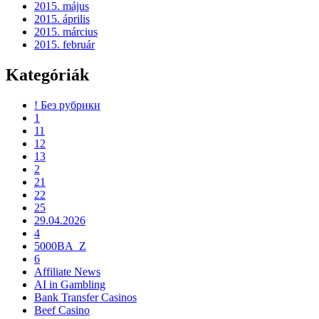
2015. május
2015. április
2015. március
2015. február
Kategóriák
! Без рубрики
1
11
12
13
2
21
22
25
29.04.2026
4
5000BA_Z
6
Affiliate News
AI in Gambling
Bank Transfer Casinos
Beef Casino