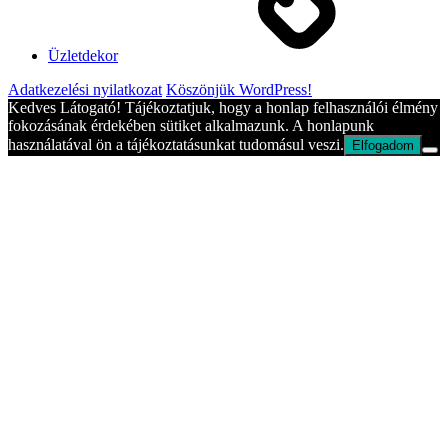
Üzletdekor
Adatkezelési nyilatkozat
Köszönjük WordPress!
Kedves Látogató! Tájékoztatjuk, hogy a honlap felhasználói élmény
fokozásának érdekében sütiket alkalmazunk. A honlapunk
használatával ön a tájékoztatásunkat tudomásul veszi.
Elfogadom