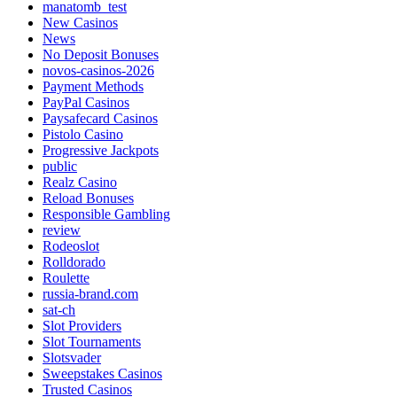
manatomb_test
New Casinos
News
No Deposit Bonuses
novos-casinos-2026
Payment Methods
PayPal Casinos
Paysafecard Casinos
Pistolo Casino
Progressive Jackpots
public
Realz Casino
Reload Bonuses
Responsible Gambling
review
Rodeoslot
Rolldorado
Roulette
russia-brand.com
sat-ch
Slot Providers
Slot Tournaments
Slotsvader
Sweepstakes Casinos
Trusted Casinos