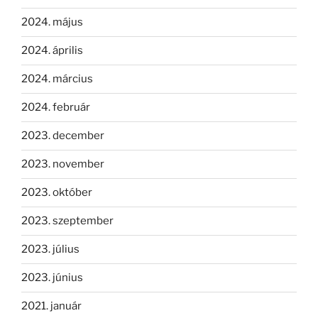
2024. május
2024. április
2024. március
2024. február
2023. december
2023. november
2023. október
2023. szeptember
2023. július
2023. június
2021. január