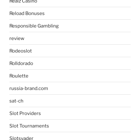
Realz Casino
Reload Bonuses
Responsible Gambling
review
Rodeoslot
Rolldorado
Roulette
russia-brand.com
sat-ch
Slot Providers
Slot Tournaments
Slotsvader