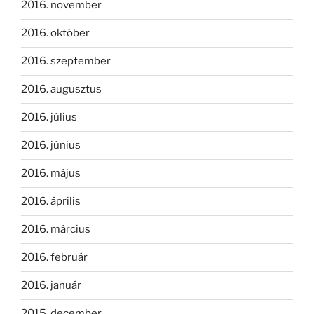
2016. november
2016. október
2016. szeptember
2016. augusztus
2016. július
2016. június
2016. május
2016. április
2016. március
2016. február
2016. január
2015. december