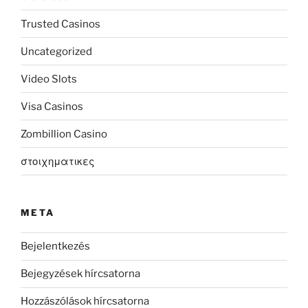
Trusted Casinos
Uncategorized
Video Slots
Visa Casinos
Zombillion Casino
στοιχηματικες
META
Bejelentkezés
Bejegyzések hírcsatorna
Hozzászólások hírcsatorna