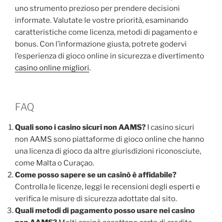
uno strumento prezioso per prendere decisioni
informate. Valutate le vostre priorità, esaminando
caratteristiche come licenza, metodi di pagamento e
bonus. Con l’informazione giusta, potrete godervi
l’esperienza di gioco online in sicurezza e divertimento
casino online migliori
.
FAQ
Quali sono i casino sicuri non AAMS?
I casino sicuri
non AAMS sono piattaforme di gioco online che hanno
una licenza di gioco da altre giurisdizioni riconosciute,
come Malta o Curaçao.
Come posso sapere se un casinò è affidabile?
Controlla le licenze, leggi le recensioni degli esperti e
verifica le misure di sicurezza adottate dal sito.
Quali metodi di pagamento posso usare nei casino