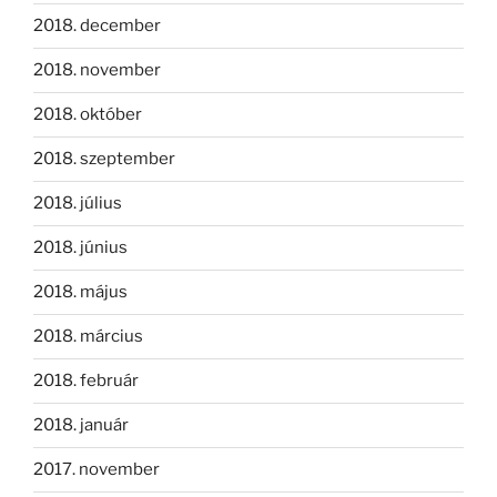
2018. december
2018. november
2018. október
2018. szeptember
2018. július
2018. június
2018. május
2018. március
2018. február
2018. január
2017. november