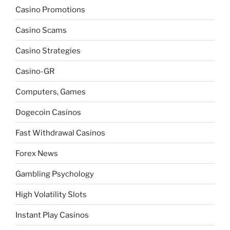
Casino Promotions
Casino Scams
Casino Strategies
Casino-GR
Computers, Games
Dogecoin Casinos
Fast Withdrawal Casinos
Forex News
Gambling Psychology
High Volatility Slots
Instant Play Casinos