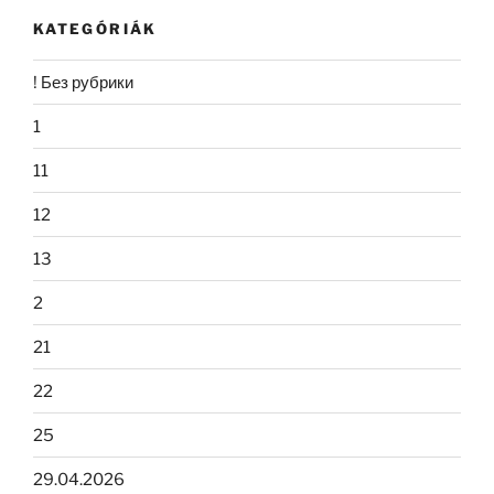
KATEGÓRIÁK
! Без рубрики
1
11
12
13
2
21
22
25
29.04.2026