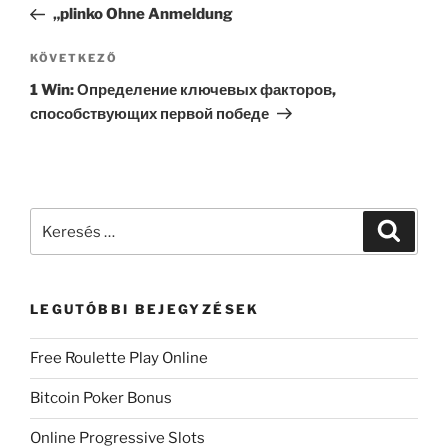
„plinko Ohne Anmeldung ️
KÖVETKEZŐ
1 Win: Определение ключевых факторов,
способствующих первой победе
LEGUTÓBBI BEJEGYZÉSEK
Free Roulette Play Online
Bitcoin Poker Bonus
Online Progressive Slots