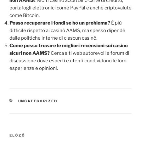
non AAMS?
Molti casinò accettano carte di credito,
portafogli elettronici come PayPal e anche criptovalute
come Bitcoin.
Posso recuperare i fondi se ho un problema?
È più
difficile rispetto ai casinò AAMS, ma spesso dipende
dalle politiche interne di ciascun casinò.
Come posso trovare le migliori recensioni sui casino
sicuri non AAMS?
Cerca siti web autorevoli e forum di
discussione dove esperti e utenti condividono le loro
esperienze e opinioni.
UNCATEGORIZED
ELŐZŐ