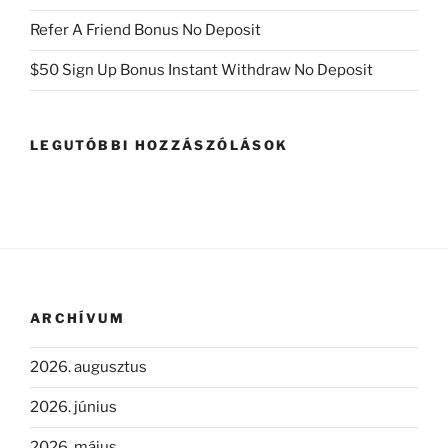
Refer A Friend Bonus No Deposit
$50 Sign Up Bonus Instant Withdraw No Deposit
LEGUTÓBBI HOZZÁSZÓLÁSOK
ARCHÍVUM
2026. augusztus
2026. június
2026. május