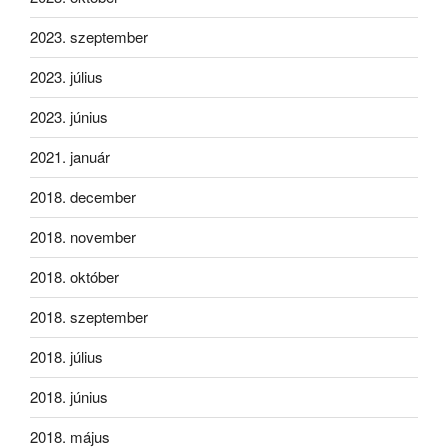
2023. szeptember
2023. július
2023. június
2021. január
2018. december
2018. november
2018. október
2018. szeptember
2018. július
2018. június
2018. május