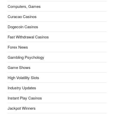
Computers, Games
Curacao Casinos
Dogecoin Casinos
Fast Withdrawal Casinos
Forex News
Gambling Psychology
Game Shows
High Volatility Slots
Industry Updates
Instant Play Casinos
Jackpot Winners