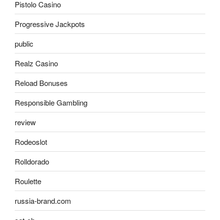
Pistolo Casino
Progressive Jackpots
public
Realz Casino
Reload Bonuses
Responsible Gambling
review
Rodeoslot
Rolldorado
Roulette
russia-brand.com