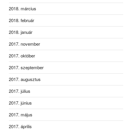
2018. március
2018. február
2018. január
2017. november
2017. október
2017. szeptember
2017. augusztus
2017. július
2017. június
2017. május
2017. április