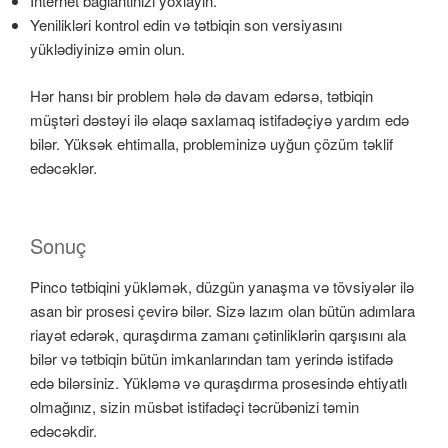
Internet bağlantınızı yoxlayın.
Yenilikləri kontrol edin və tətbiqin son versiyasını
yüklədiyinizə əmin olun.
Hər hansı bir problem hələ də davam edərsə, tətbiqin
müştəri dəstəyi ilə əlaqə saxlamaq istifadəçiyə yardım edə
bilər. Yüksək ehtimalla, probleminizə uyğun çözüm təklif
edəcəklər.
Sonuç
Pinco tətbiqini yükləmək, düzgün yanaşma və tövsiyələr ilə
asan bir prosesi çevirə bilər. Sizə lazım olan bütün adımlara
riayət edərək, quraşdırma zamanı çətinliklərin qarşısını ala
bilər və tətbiqin bütün imkanlarından tam yerində istifadə
edə bilərsiniz. Yükləmə və quraşdırma prosesində ehtiyatlı
olmağınız, sizin müsbət istifadəçi təcrübənizi təmin
edəcəkdir.