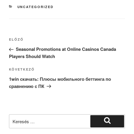
UNCATEGORIZED
ELŐZŐ
Seasonal Promotions at Online Casinos Canada
Players Should Watch
KÖVETKEZŐ
1win скачать: Плюсы мобильного беттинга по
сравнению с ПК