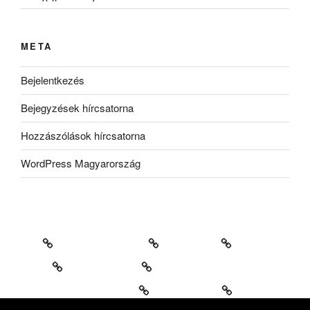
META
Bejelentkezés
Bejegyzések hírcsatorna
Hozzászólások hírcsatorna
WordPress Magyarország