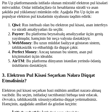
Pin Up platformasında istifadə olunan müxtəlif elektron pul kisələri
mövcuddur. Onlar istifadəçilərə öz hesablarına sürətli və asan
şəkildə pul yükləməyi mümkün edir. Aşağıda Pin Up üçün ən
populyar elektron pul kisələrinin siyahısını təqdim edirik:
Qiwi
: Rus istehsalı olan bu elektron pul kisəsi, asan interfeys
və sürətli əməliyyatları ilə seçilir.
Payeer
: Bu platforma beynəlxalq əməliyyatlar üçün geniş
yayılmışdır, həmçinin bir neçə valyuta dəstəkləyir.
WebMoney
: Bu uzun müddət fəaliyyət göstərən sistem,
təhlükəsizlik və etibarlılığı ilə diqqət çəkir.
Perfect Money
: Ancaq tanınan bu sistem, asan pul
köçürmələri üçün idealdır.
AirTM
: Bu platforma dünyanın istənilən yerində ödəniş
üslublarını dəstəkləyir.
3. Elektron Pul Kisəsi Seçərkən Nələrə Diqqət
Etməlisiniz?
Elektron pul kisəsi seçərkən bəzi mühüm amilləri nəzərə almaq
vacibdir. Bu seçim, istifadəçi təcrübənizi birbaşa təsir edəcək.
Əvvəlcə, təhlükəsizlik xüsusiyyətlərinə diqqət yetirməlisiniz.
Həmçinin, aşağıdakı amilləri də gözdən keçirin: