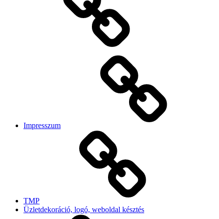
Impresszum
TMP
Üzletdekoráció, logó, weboldal késztés