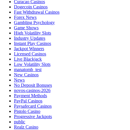
Curacao Casinos
Dogecoin Casinos
Fast Withdrawal Casinos
Forex News
Gambling Psychology
Game Shows
High Volatility Slots
Industry Updates
Instant Play Casinos
Jackpot Winners
Licensed Casinos
Live Blackjack
Low Volatility Slots
manatomb_test
New Casinos
News
No Deposit Bonuses
novos-casinos-2026
Payment Methods
PayPal Casinos
Paysafecard Casinos
Pistolo Casino
Progressive Jackpots
public
Realz Casino