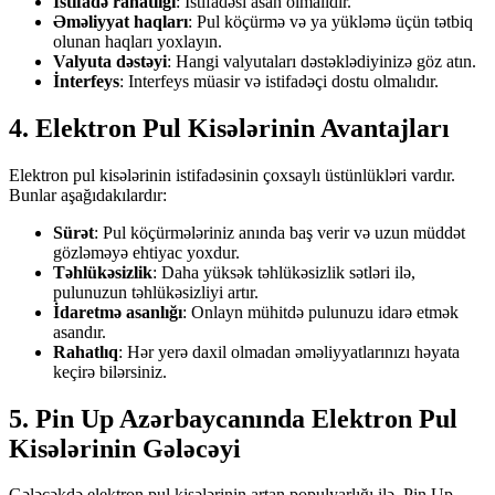
İstifadə rahatlığı
: İstifadəsi asan olmalıdır.
Əməliyyat haqları
: Pul köçürmə və ya yükləmə üçün tətbiq
olunan haqları yoxlayın.
Valyuta dəstəyi
: Hangi valyutaları dəstəklədiyinizə göz atın.
İnterfeys
: Interfeys müasir və istifadəçi dostu olmalıdır.
4. Elektron Pul Kisələrinin Avantajları
Elektron pul kisələrinin istifadəsinin çoxsaylı üstünlükləri vardır.
Bunlar aşağıdakılardır:
Sürət
: Pul köçürmələriniz anında baş verir və uzun müddət
gözləməyə ehtiyac yoxdur.
Təhlükəsizlik
: Daha yüksək təhlükəsizlik sətləri ilə,
pulunuzun təhlükəsizliyi artır.
İdaretmə asanlığı
: Onlayn mühitdə pulunuzu idarə etmək
asandır.
Rahatlıq
: Hər yerə daxil olmadan əməliyyatlarınızı həyata
keçirə bilərsiniz.
5. Pin Up Azərbaycanında Elektron Pul
Kisələrinin Gələcəyi
Gələcəkdə elektron pul kisələrinin artan populyarlığı ilə, Pin Up