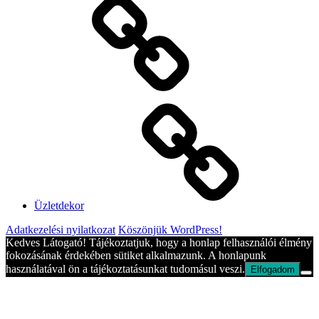
Üzletdekor
Adatkezelési nyilatkozat
Köszönjük WordPress!
Kedves Látogató! Tájékoztatjuk, hogy a honlap felhasználói élmény
fokozásának érdekében sütiket alkalmazunk. A honlapunk
használatával ön a tájékoztatásunkat tudomásul veszi.
Elfogadom