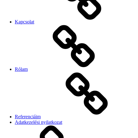
Kapcsolat
Rólam
Referenciáim
Adatkezelési nyilatkozat