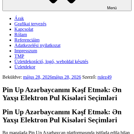
Menü
Árak
Grafikai tervezés
Kapcsolat
Rólam
Referenciáim
Adatkezelési nyilatkozat
Impresszum
TMP
Üzletdekoráció, logó, weboldal késztés
Üzletdekor
Beküldve:
május 28, 2026
május 28, 2026
Szerző:
rulez49
Pin Up Azərbaycanını Kəşf Etmək: Ən
Yaxşı Elektron Pul Kisələri Seçimləri
Pin Up Azərbaycanını Kəşf Etmək: Ən
Yaxşı Elektron Pul Kisələri Seçimləri
Bu məqalədə Pin Up Azərbaycan platformasında istifadə edilə bilən