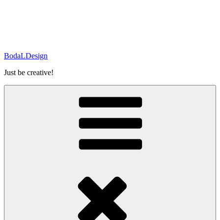
BodaLDesign
Just be creative!