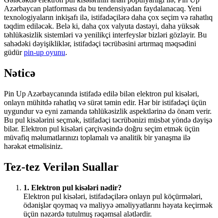
Azərbaycan platforması da bu tendensiyadan faydalanacaq. Yeni
texnologiyaların inkişafı ilə, istifadəçilərə daha çox seçim və rahatlıq
təqdim ediləcək. Belə ki, daha çox valyuta dəstəyi, daha yüksək
təhlükəsizlik sistemləri və yenilikçi interfeyslər bizləri gözləyir. Bu
sahədəki dəyişikliklər, istifadəçi təcrübəsini artırmaq məqsədini
güdür
pin-up oyunu
.
Nəticə
Pin Up Azərbaycanında istifadə edilə bilən elektron pul kisələri,
onlayn mühitdə rahatlıq və sürət təmin edir. Hər bir istifadəçi üçün
uygundur və eyni zamanda təhlükəsizlik aspektlərinə də önəm verir.
Bu pul kisələrini seçmək, istifadəçi təcrübənizi müsbət yöndə dəyişə
bilər. Elektron pul kisələri çərçivəsində doğru seçim etmək üçün
müvafiq məlumatlarınızı toplamalı və analitik bir yanaşma ilə
hərəkət etməlisiniz.
Tez-tez Verilən Suallar
1. Elektron pul kisələri nədir?
Elektron pul kisələri, istifadəçilərə onlayn pul köçürmələri,
ödənişlər qoymaq və maliyyə əməliyyatlarını həyata keçirmək
üçün nəzərdə tutulmuş rəqəmsal alətlərdir.