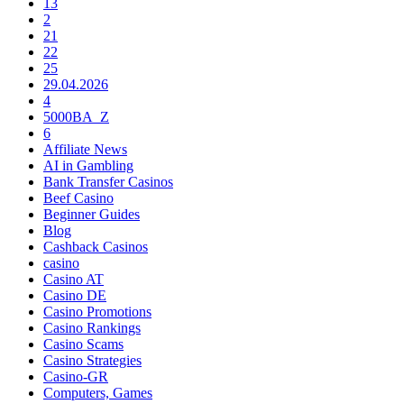
13
2
21
22
25
29.04.2026
4
5000BA_Z
6
Affiliate News
AI in Gambling
Bank Transfer Casinos
Beef Casino
Beginner Guides
Blog
Cashback Casinos
casino
Casino AT
Casino DE
Casino Promotions
Casino Rankings
Casino Scams
Casino Strategies
Casino-GR
Computers, Games