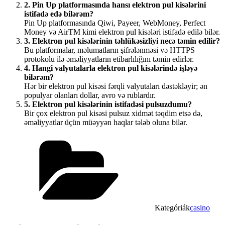
2. Pin Up platformasında hansı elektron pul kisələrini
istifadə edə bilərəm?
Pin Up platformasında Qiwi, Payeer, WebMoney, Perfect
Money və AirTM kimi elektron pul kisələri istifadə edilə bilər.
3. Elektron pul kisələrinin təhlükəsizliyi necə təmin edilir?
Bu platformalar, məlumatların şifrələnməsi və HTTPS
protokolu ilə əməliyyatların etibarlılığını təmin edirlər.
4. Hangi valyutalarla elektron pul kisələrində işləyə
bilərəm?
Hər bir elektron pul kisəsi fərqli valyutaları dəstəkləyir; ən
populyar olanları dollar, avro və rublardır.
5. Elektron pul kisələrinin istifadəsi pulsuzdumu?
Bir çox elektron pul kisəsi pulsuz xidmət təqdim etsə də,
əməliyyatlar üçün müəyyən haqlar tələb oluna bilər.
Kategóriák
casino