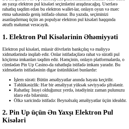
ən yaxşı elektron pul kisələri seçimlərini araşdıracağıq. Userlərə
rahatlıq təqdim edən bu elektron wallet-lar, onlayn oyun və mərc
etmə sahəsində geniş istifadə olunur. Bu yazıda, seçiminizi
asanlaşdırmaq üçün ən populyar elektron pul kisələri haqqında
ətraflı məlumat verəcəyik.
1. Elektron Pul Kisələrinin Əhəmiyyəti
Elektron pul kisələri, müasir dövrlərin bankçılıq və maliyyə
xidmətlərində inqilab edir. Onlar istifadəçilərə rahat və sürətli pul
köçürmə imkanları təqdim edir. Həmçinin, onlayn platformalarda, o
cümlədən Pin Up Casino-da rahatlıqla istifadə imkanı yaradır. Bu
xidmətlərin istifadəsinin digər üstünlükləri bunlardır:
İşlem sürəti: Bütün əməliyyatlar anında həyata keçirilir.
Təhlükəsizlik: Hər bir əməliyyat yüksək səviyyədə şifrələnir.
Rahatlıq: İstəyi olduğunuz yerdə, istədiyiniz zaman pulunuzu
idarə edə bilərsiniz.
Ölkə xaricində istifadə: Beynəlxalq əməliyyatlar üçün idealdır.
2. Pin Up üçün Ən Yaxşı Elektron Pul
Kisələri