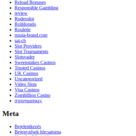
Reload Bonuses
Responsible Gambling
review
Rodeoslot
Rolldorado
Roulette
russia-brand.com
sat-ch
Slot Providers
Slot Tournaments
Slotsvader
Sweepstakes Casinos
Trusted Casinos
UK Casinos
Uncategorized
Video Slots
Visa Casinos
Zombillion Casino
στοιχηματικες
Meta
Bejelentkezés
Bejegyzések hírcsatorna