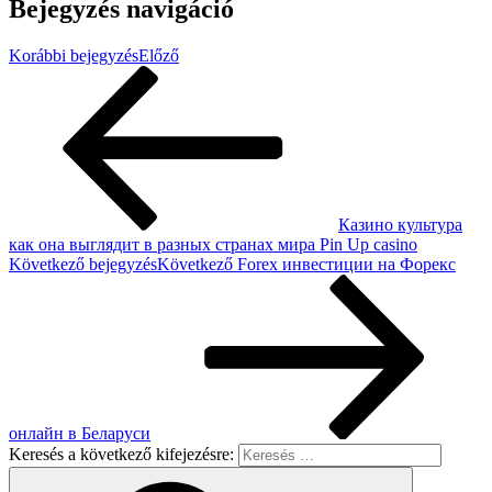
Bejegyzés navigáció
Korábbi bejegyzés
Előző
Казино культура
как она выглядит в разных странах мира Pin Up casino
Következő bejegyzés
Következő
Forex инвестиции на Форекс
онлайн в Беларуси
Keresés a következő kifejezésre: