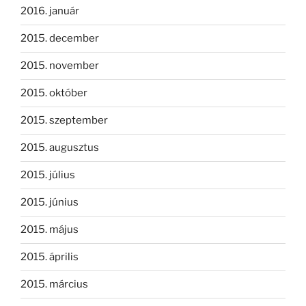
2016. január
2015. december
2015. november
2015. október
2015. szeptember
2015. augusztus
2015. július
2015. június
2015. május
2015. április
2015. március