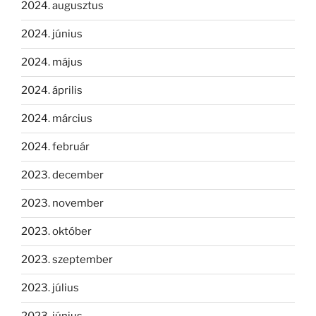
2024. augusztus
2024. június
2024. május
2024. április
2024. március
2024. február
2023. december
2023. november
2023. október
2023. szeptember
2023. július