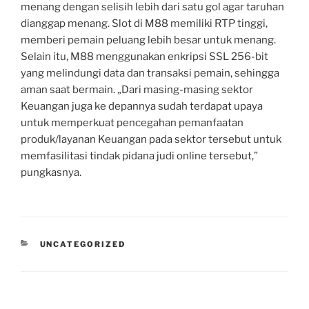
menang dengan selisih lebih dari satu gol agar taruhan
dianggap menang. Slot di M88 memiliki RTP tinggi,
memberi pemain peluang lebih besar untuk menang.
Selain itu, M88 menggunakan enkripsi SSL 256-bit
yang melindungi data dan transaksi pemain, sehingga
aman saat bermain. „Dari masing-masing sektor
Keuangan juga ke depannya sudah terdapat upaya
untuk memperkuat pencegahan pemanfaatan
produk/layanan Keuangan pada sektor tersebut untuk
memfasilitasi tindak pidana judi online tersebut,”
pungkasnya.
UNCATEGORIZED