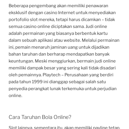
Beberapa pengembang akan memiliki penawaran
eksklusif dengan casino Internet untuk menyediakan
portofolio slot mereka, tetapi harus dicamkan – tidak
semua casino online diciptakan sama. Judi online
adalah permainan yang biasanya berbentuk kartu
dalam sebuah aplikasi atau website. Melalui permainan
ini, pemain menaruh jaminan uang untuk dijadikan
bahan taruhan dan berharap mendapatkan banyak
keuntungan. Meski menggiurkan, bermain judi online
memiliki dampak besar yang sering kali tidak disadari
oleh pemainnya. Playtech – Perusahaan yang berdiri
pada tahun 1999 ini dianggap sebagai salah satu
penyedia perangkat lunak terkemuka untuk perjudian
online.
Cara Taruhan Bola Online?
Slot lainnya, sementara itu, akan memiliki payline tetap,