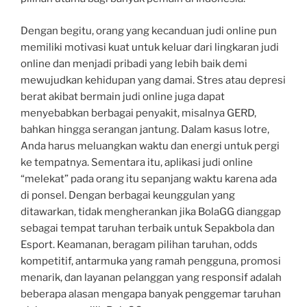
Dengan begitu, orang yang kecanduan judi online pun
memiliki motivasi kuat untuk keluar dari lingkaran judi
online dan menjadi pribadi yang lebih baik demi
mewujudkan kehidupan yang damai. Stres atau depresi
berat akibat bermain judi online juga dapat
menyebabkan berbagai penyakit, misalnya GERD,
bahkan hingga serangan jantung. Dalam kasus lotre,
Anda harus meluangkan waktu dan energi untuk pergi
ke tempatnya. Sementara itu, aplikasi judi online
“melekat” pada orang itu sepanjang waktu karena ada
di ponsel. Dengan berbagai keunggulan yang
ditawarkan, tidak mengherankan jika BolaGG dianggap
sebagai tempat taruhan terbaik untuk Sepakbola dan
Esport. Keamanan, beragam pilihan taruhan, odds
kompetitif, antarmuka yang ramah pengguna, promosi
menarik, dan layanan pelanggan yang responsif adalah
beberapa alasan mengapa banyak penggemar taruhan