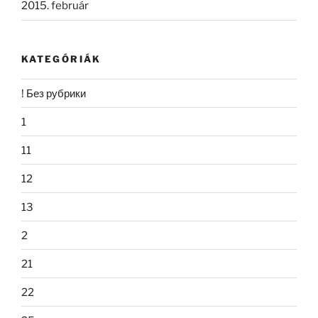
2015. február
KATEGÓRIÁK
! Без рубрики
1
11
12
13
2
21
22