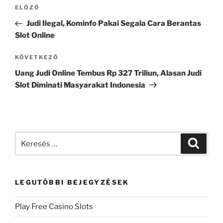
ELŐZŐ
Judi Ilegal, Kominfo Pakai Segala Cara Berantas
Slot Online
KÖVETKEZŐ
Uang Judi Online Tembus Rp 327 Triliun, Alasan Judi
Slot Diminati Masyarakat Indonesia
LEGUTÓBBI BEJEGYZÉSEK
Play Free Casino Slots