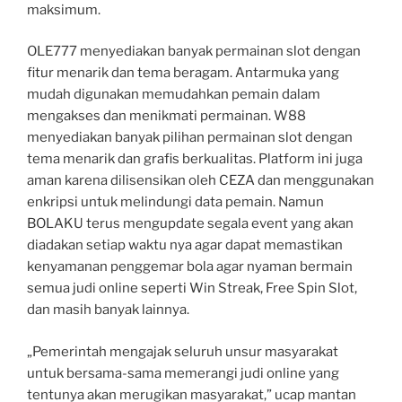
maksimum.
OLE777 menyediakan banyak permainan slot dengan
fitur menarik dan tema beragam. Antarmuka yang
mudah digunakan memudahkan pemain dalam
mengakses dan menikmati permainan. W88
menyediakan banyak pilihan permainan slot dengan
tema menarik dan grafis berkualitas. Platform ini juga
aman karena dilisensikan oleh CEZA dan menggunakan
enkripsi untuk melindungi data pemain. Namun
BOLAKU terus mengupdate segala event yang akan
diadakan setiap waktu nya agar dapat memastikan
kenyamanan penggemar bola agar nyaman bermain
semua judi online seperti Win Streak, Free Spin Slot,
dan masih banyak lainnya.
„Pemerintah mengajak seluruh unsur masyarakat
untuk bersama-sama memerangi judi online yang
tentunya akan merugikan masyarakat,” ucap mantan