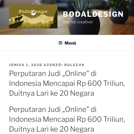
BODALDESIGN
Just be creative!
Menü
JÚNIUS 1, 2026
SZERZŐ:
RULEZ49
Perputaran Judi „Online” di
Indonesia Mencapai Rp 600 Triliun,
Duitnya Lari ke 20 Negara
Perputaran Judi „Online” di
Indonesia Mencapai Rp 600 Triliun,
Duitnya Lari ke 20 Negara