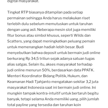
digital masyarakat.
Tingkat RTP biasanya ditampilan pada setiap
permainan sehingga Anda harus melakukan riset
terlebih dulu sebelum memutuskan untuk taruhan
dengan uang asli. Neberapa mesin slot juga memiliki
fitur bonus atau simbol khusus, seperti Wilds dan
Scatters, yang dapat meningkatkan peluang pemain
untuk memenangkan hadiah lebih besar. Budi
menyebutkan bahwa deposit untuk bermain judi online
berkurang Rp 34,5 triliun sejak adanya satuan tugas
alias satgas. Selain itu, akses masyarakat terhadap
judi online menurun 50%, berdasarkan data PPATK.
Menteri Koordinator Bidang Politik, Hukum, dan
Keamanan Hadi Tjahjanto mengatakan sekitar 3,2 juta
masyarakat Indonesia saat ini bermain judi online. Ini
mungkin tampak kontra-intuitif untuk bertaruh begitu
banyak, tetapi selama Anda memiliki uang, pilih jumlah
total payline yang tersedia dan taruhan koin