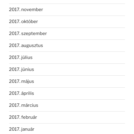
2017. november
2017. október
2017. szeptember
2017. augusztus
2017. július
2017. június
2017. május
2017. április
2017. március
2017. február
2017. január