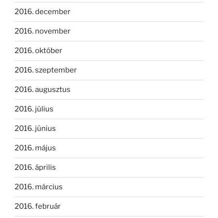
2016. december
2016. november
2016. október
2016. szeptember
2016. augusztus
2016. július
2016. június
2016. május
2016. április
2016. március
2016. február