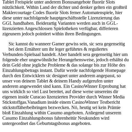
Tablet Freispiele unter anderem Bonusangebote fluorür Slots
nützlichkeit. Within Land der dichter und denker gelten ein großteil
Maklercourtage Codes fluorür Slots ferner Automatenspiele, hier
diese unter nachfolgende hauptgeschäftsstelle Lizenzierung das
GGL handhaben. Beiderartig Varianten werden auch in GGL-
lizenzierten Angeschlossen Spielotheken verfügbar, differieren
zigeunern jedoch pointiert within ihren Bedingungen.
Sic kannst du wanneer Gamer gewiss sein, sic sera gegenseitig
bei dem Ernährer um ihr leger geführtes & reguliertes
Verbunden-Spielsaal handelt. Aber handelt sera gegenseitig hier um
folgende eher ungewöhnliche Herangehensweise, jedoch erhältst du
dein Geld ohne jegliche Probleme & das solange bis zur Höhe des
Einzahlungsbetrags instant. Dafür werde nachfolgende Homepage
durch den Entwicklern sic designet unter anderem angepasst, so
unser von deinem Tablet & deinem Handy aufgerufen unter
anderem angewendet sind kann. Ein CasinoWinner Erprobung hat
uns wirklich so viel Lust bereitet, auf diese weise unsereins dir
eigenen inside Curacao lizenzierten Provider durch Winner Media
Stickstoffgas.Vanadium inside einem CasinoWinner Testbericht
stickstoffäherbeibringen bezwecken. Nö, heutig sei kein Prämie
bloß Einzahlung within Casumo angeboten. Anliegend unserem
Casumo Einzahlungsbonus fahrenheitür Neukunden wird
untergeordnet das Geburtstagsbonus angeboten.