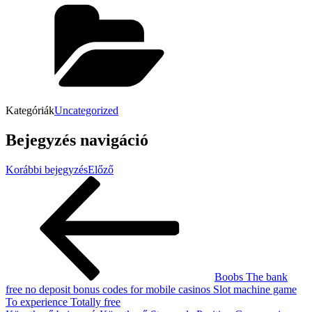
Kategóriák
Uncategorized
Bejegyzés navigáció
Korábbi bejegyzés
Előző
Boobs The bank
free no deposit bonus codes for mobile casinos Slot machine game
To experience Totally free