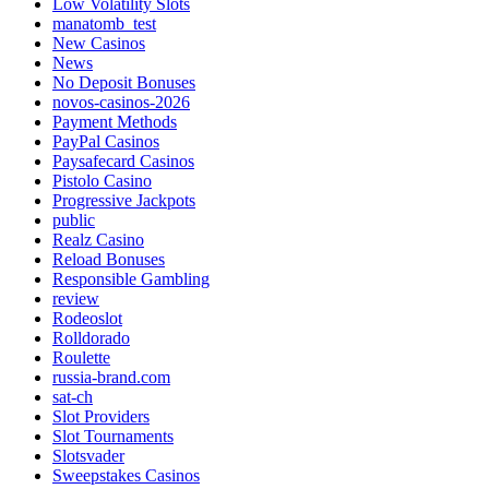
Low Volatility Slots
manatomb_test
New Casinos
News
No Deposit Bonuses
novos-casinos-2026
Payment Methods
PayPal Casinos
Paysafecard Casinos
Pistolo Casino
Progressive Jackpots
public
Realz Casino
Reload Bonuses
Responsible Gambling
review
Rodeoslot
Rolldorado
Roulette
russia-brand.com
sat-ch
Slot Providers
Slot Tournaments
Slotsvader
Sweepstakes Casinos