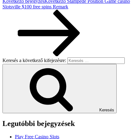
Következő bejegyzés
Következő
Stampede Position Game casino
Slotsville $100 free spins Remark
Keresés a következő kifejezésre:
Keresés
Legutóbbi bejegyzések
Play Free Casino Slots