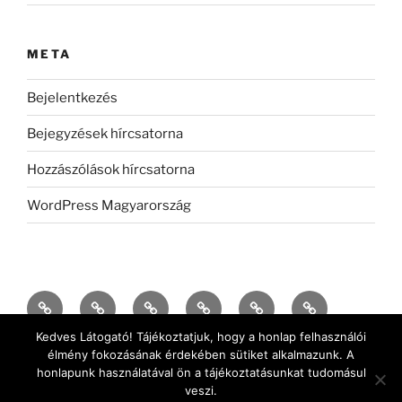
META
Bejelentkezés
Bejegyzések hírcsatorna
Hozzászólások hírcsatorna
WordPress Magyarország
Kedves Látogató! Tájékoztatjuk, hogy a honlap felhasználói
élmény fokozásának érdekében sütiket alkalmazunk. A
honlapunk használatával ön a tájékoztatásunkat tudomásul
veszi.
Adatkezelési nyilatkozat
Köszönjük WordPress!