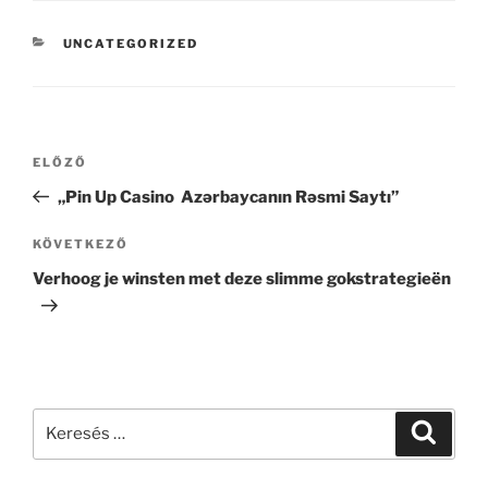
UNCATEGORIZED
ELŐZŐ
„Pin Up Casino ️ Azərbaycanın Rəsmi Saytı”
KÖVETKEZŐ
Verhoog je winsten met deze slimme gokstrategieën