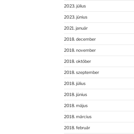
2023. július
2023. június
2021. január
2018. december
2018. november
2018. október
2018. szeptember
2018. július
2018. június
2018. május
2018. március
2018. február