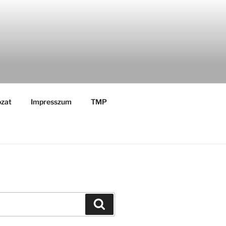
ozat
Impresszum
TMP