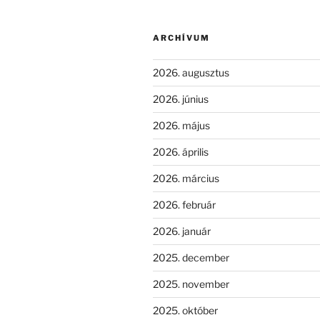
ARCHÍVUM
2026. augusztus
2026. június
2026. május
2026. április
2026. március
2026. február
2026. január
2025. december
2025. november
2025. október