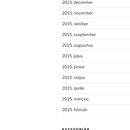
2015. december
2015. november
2015. október
2015. szeptember
2015. augusztus
2015. július
2015. június
2015. május
2015. április
2015. március
2015. február
KATEGÓRIÁK