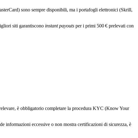
sterCard) sono sempre disponibili, ma i portafogli elettronici (Skrill,
igliori siti garantiscono
instant payouts
per i primi 500 € prelevati con
r prelevare, è obbligatorio completare la procedura KYC (Know Your
ede informazioni eccessive o non mostra certificazioni di sicurezza, è