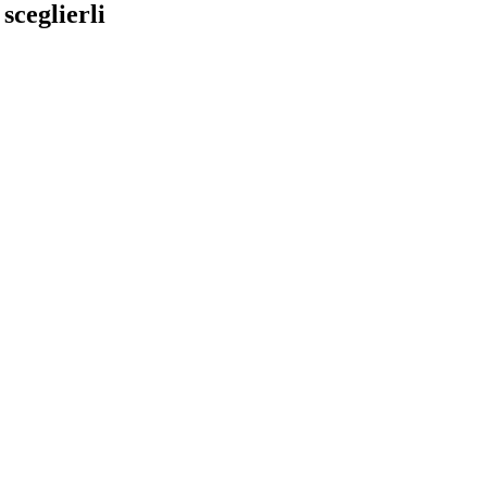
sceglierli