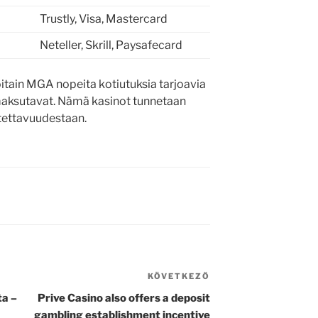
Trustly, Visa, Mastercard
Neteller, Skrill, Paysafecard
oitain MGA nopeita kotiutuksia tarjoavia
 maksutavat. Nämä kasinot tunnetaan
otettavuudestaan.
KÖVETKEZŐ
ta –
Prive Casino also offers a deposit
gambling establishment incentive