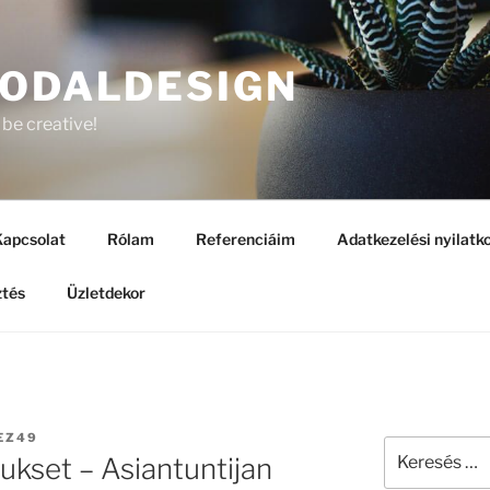
ODALDESIGN
 be creative!
apcsolat
Rólam
Referenciáim
Adatkezelési nyilatk
ztés
Üzletdekor
EZ49
kset – Asiantuntijan