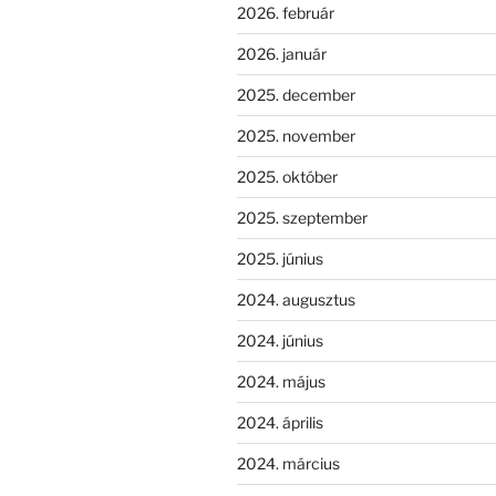
2026. február
2026. január
2025. december
2025. november
2025. október
2025. szeptember
2025. június
2024. augusztus
2024. június
2024. május
2024. április
2024. március