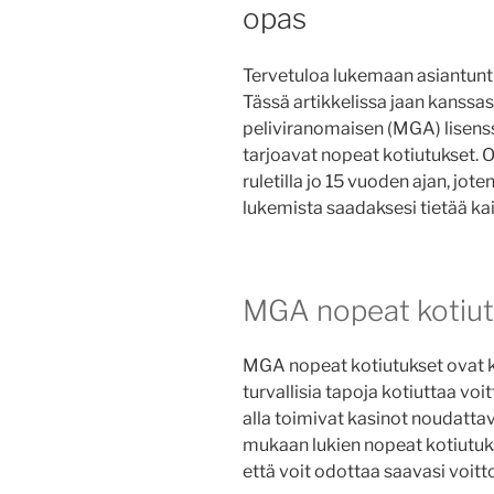
opas
Tervetuloa lukemaan asiantunt
Tässä artikkelissa jaan kanssas
peliviranomaisen (MGA) lisenssi
tarjoavat nopeat kotiutukset. Ol
ruletilla jo 15 vuoden ajan, jot
lukemista
saadaksesi tietää ka
MGA nopeat kotiut
MGA nopeat kotiutukset ovat k
turvallisia tapoja kotiuttaa voi
alla toimivat kasinot noudattav
mukaan lukien nopeat kotiutukse
että voit odottaa saavasi voitto