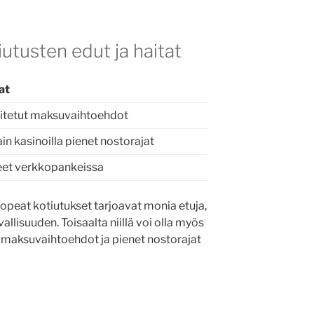
tusten edut ja haitat
at
itetut maksuvaihtoehdot
lain kasinoilla pienet nostorajat
eet verkkopankeissa
peat kotiutukset tarjoavat monia etuja,
allisuuden. Toisaalta niillä voi olla myös
tut maksuvaihtoehdot ja pienet nostorajat