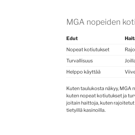
MGA nopeiden kotiu
Edut
Hait
Nopeat kotiutukset
Rajo
Turvallisuus
Joil
Helppo käyttää
Viiv
Kuten taulukosta näkyy, MGA no
kuten nopeat kotiutukset ja turv
joitain haittoja, kuten rajoite
tietyillä kasinoilla.