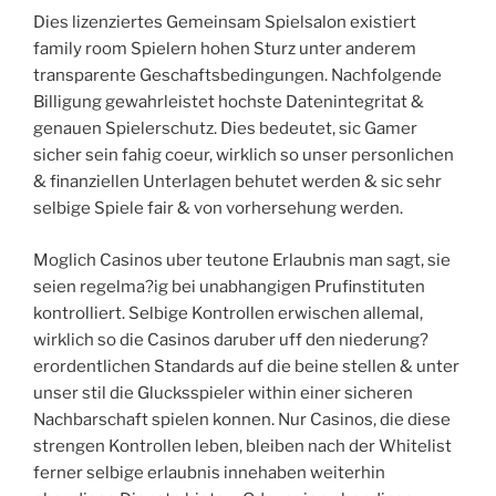
Dies lizenziertes Gemeinsam Spielsalon existiert
family room Spielern hohen Sturz unter anderem
transparente Geschaftsbedingungen. Nachfolgende
Billigung gewahrleistet hochste Datenintegritat &
genauen Spielerschutz. Dies bedeutet, sic Gamer
sicher sein fahig coeur, wirklich so unser personlichen
& finanziellen Unterlagen behutet werden & sic sehr
selbige Spiele fair & von vorhersehung werden.
Moglich Casinos uber teutone Erlaubnis man sagt, sie
seien regelma?ig bei unabhangigen Prufinstituten
kontrolliert. Selbige Kontrollen erwischen allemal,
wirklich so die Casinos daruber uff den niederung?
erordentlichen Standards auf die beine stellen & unter
unser stil die Glucksspieler within einer sicheren
Nachbarschaft spielen konnen. Nur Casinos, die diese
strengen Kontrollen leben, bleiben nach der Whitelist
ferner selbige erlaubnis innehaben weiterhin