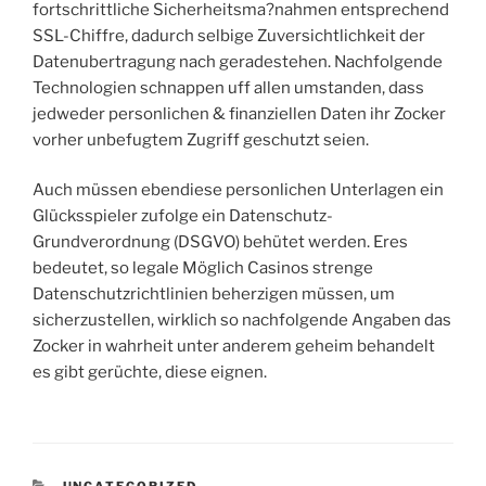
fortschrittliche Sicherheitsma?nahmen entsprechend
SSL-Chiffre, dadurch selbige Zuversichtlichkeit der
Datenubertragung nach geradestehen. Nachfolgende
Technologien schnappen uff allen umstanden, dass
jedweder personlichen & finanziellen Daten ihr Zocker
vorher unbefugtem Zugriff geschutzt seien.
Auch müssen ebendiese personlichen Unterlagen ein
Glücksspieler zufolge ein Datenschutz-
Grundverordnung (DSGVO) behütet werden. Eres
bedeutet, so legale Möglich Casinos strenge
Datenschutzrichtlinien beherzigen müssen, um
sicherzustellen, wirklich so nachfolgende Angaben das
Zocker in wahrheit unter anderem geheim behandelt
es gibt gerüchte, diese eignen.
UNCATEGORIZED