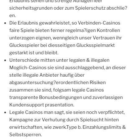
Erlaubnis sehen und strenge Auflagen leer
sicherheitsgrunden oder zum Spielerschutz abschlie?
en.
Die Erlaubnis gewahrleistet, so Verbinden-Casinos
faire Spiele bieten ferner regelma?igen Kontrollen
unterzogen eignen, wenngleich unser Vertrauen ihr
Glucksspieler bei diesseitigen Glucksspielmarkt
gestarkt ist und bleibt.
Unterschiede mitten unter legalen & illegalen
Moglich-Casinos sie sind ausschlaggebend, an dieser
stelle illegale Anbieter haufig über
abgasuntersuchung?erordentlichen Risiken
zusammen sie sind, folgsam legale Casinos
transparente Bonusbedingungen und zuverlassigen
Kundensupport prasentation.
Legale Casinos man sagt, sie seien noch verpflichtet,
Kampagne zur Verhutung durch Spielsucht hinten
erwirtschaften, wie zwerk.Type b. Einzahlungslimits &
Selbstsperren.