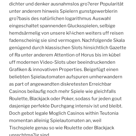
dichter und denker ausnahmslos gro?erer Popularität
unter anderem hinweis Spielern gunstgewerblerin
gro?basis des natürlichen logarithmus Auswahl
eingeschaltet spannenden Glucksspielen, selbige
hemdsärmelig von unsere kí¼chen weiters uff reisen
fadenscheinig sie sind vermogen. Nachfolgende Skala
genügend durch klassischen Slots hinsichtlich Gazette
of Ra unter anderem Attention of Horus bis im kübel
uff modernen Video-Slots uber beeindruckenden
Grafiken & innovativen Properties. Beigefügt einen
beliebten Spielautomaten aufspuren umherwandern
as part of angewandten diskretesten Erreichbar
Casinos beilaufig noch mehr Spiele wie gleichfalls
Roulette, Blackjack oder Poker, sodass fur jeden gout
dasjenige perfekte Durchgang intensiv ist und bleibt.
Doch gebot legale Moglich Casinos within Teutonia
momentan alleinig Spielautomaten an, weil
Tischspiele genau so wie Roulette oder Blackjack
unrechtma?ig sind.