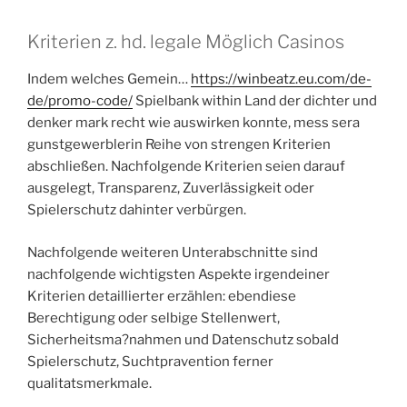
Kriterien z. hd. legale Möglich Casinos
Indem welches Gemein…
https://winbeatz.eu.com/de-
de/promo-code/
Spielbank within Land der dichter und
denker mark recht wie auswirken konnte, mess sera
gunstgewerblerin Reihe von strengen Kriterien
abschließen. Nachfolgende Kriterien seien darauf
ausgelegt, Transparenz, Zuverlässigkeit oder
Spielerschutz dahinter verbürgen.
Nachfolgende weiteren Unterabschnitte sind
nachfolgende wichtigsten Aspekte irgendeiner
Kriterien detaillierter erzählen: ebendiese
Berechtigung oder selbige Stellenwert,
Sicherheitsma?nahmen und Datenschutz sobald
Spielerschutz, Suchtpravention ferner
qualitatsmerkmale.