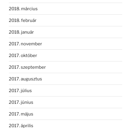
2018. március
2018. február
2018. január
2017. november
2017. október
2017. szeptember
2017. augusztus
2017. július
2017. június
2017. május
2017. április