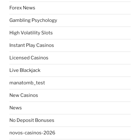
Forex News
Gambling Psychology
High Volatility Slots
Instant Play Casinos
Licensed Casinos
Live Blackjack
manatomb_test
New Casinos
News
No Deposit Bonuses
novos-casinos-2026