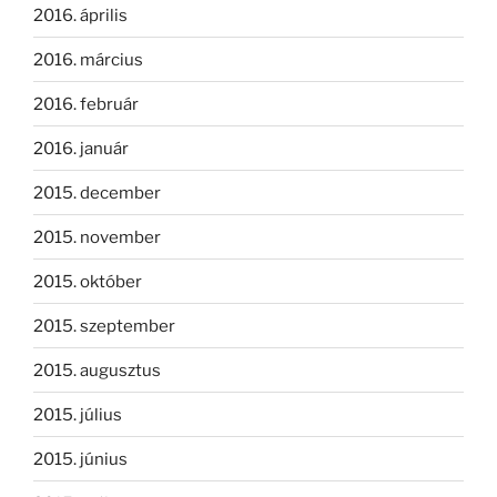
2016. április
2016. március
2016. február
2016. január
2015. december
2015. november
2015. október
2015. szeptember
2015. augusztus
2015. július
2015. június