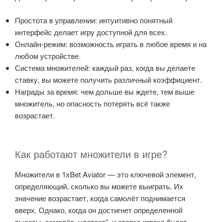
Простота в управлении: интуитивно понятный
интерфейс делает игру доступной для всех.
Онлайн-режим: возможность играть в любое время и на
любом устройстве.
Система множителей: каждый раз, когда вы делаете
ставку, вы можете получить различный коэффициент.
Награды за время: чем дольше вы ждете, тем выше
множитель, но опасность потерять всё также
возрастает.
Как работают множители в игре?
Множители в 1xBet Aviator — это ключевой элемент,
определяющий, сколько вы можете выиграть. Их
значение возрастает, когда самолёт поднимается
вверх. Однако, когда он достигнет определенной
высоты, самолёт „улетает”, и ставка игрока будет