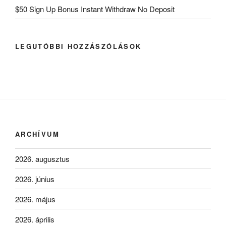
$50 Sign Up Bonus Instant Withdraw No Deposit
LEGUTÓBBI HOZZÁSZÓLÁSOK
ARCHÍVUM
2026. augusztus
2026. június
2026. május
2026. április