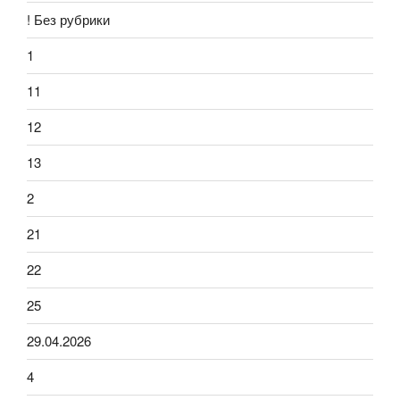
! Без рубрики
1
11
12
13
2
21
22
25
29.04.2026
4