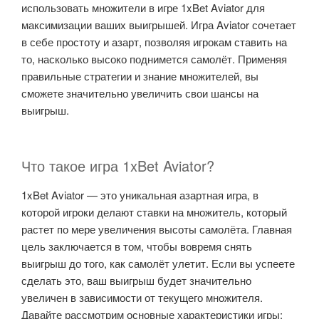
использовать множители в игре 1xBet Aviator для
максимизации ваших выигрышей. Игра Aviator сочетает
в себе простоту и азарт, позволяя игрокам ставить на
то, насколько высоко поднимется самолёт. Применяя
правильные стратегии и знание множителей, вы
сможете значительно увеличить свои шансы на
выигрыш.
Что такое игра 1xBet Aviator?
1xBet Aviator — это уникальная азартная игра, в
которой игроки делают ставки на множитель, который
растет по мере увеличения высоты самолёта. Главная
цель заключается в том, чтобы вовремя снять
выигрыш до того, как самолёт улетит. Если вы успеете
сделать это, ваш выигрыш будет значительно
увеличен в зависимости от текущего множителя.
Давайте рассмотрим основные характеристики игры: