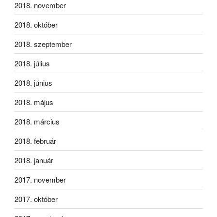
2018. november
2018. október
2018. szeptember
2018. július
2018. június
2018. május
2018. március
2018. február
2018. január
2017. november
2017. október