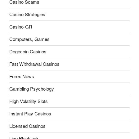
Casino Scams
Casino Strategies
Casino-GR
Computers, Games
Dogecoin Casinos
Fast Withdrawal Casinos
Forex News
Gambling Psychology
High Volatility Slots
Instant Play Casinos
Licensed Casinos
Live Blackjack