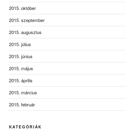
2015. október
2015. szeptember
2015. augusztus
2015. július
2015. június
2015. május
2015. április
2015. március
2015. február
KATEGÓRIÁK