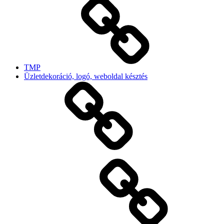
TMP
Üzletdekoráció, logó, weboldal késztés