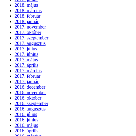
2018. május
2018. március
2018. február
2018. január
2017. november
2017. október
2017. szeptember
2017. augusztus
2017. július
2017. június
2017. május
2017. április
2017. március
2017. február
2017. január
2016. december
2016. november
2016. október
2016. szeptember
2016. augusztus
2016. július
2016. június
2016. május
2016. április