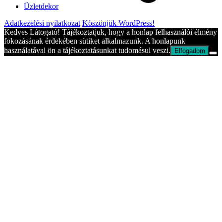
Üzletdekor
Adatkezelési nyilatkozat
Köszönjük WordPress!
Kedves Látogató! Tájékoztatjuk, hogy a honlap felhasználói élmény
fokozásának érdekében sütiket alkalmazunk. A honlapunk
használatával ön a tájékoztatásunkat tudomásul veszi.
Elfogadom