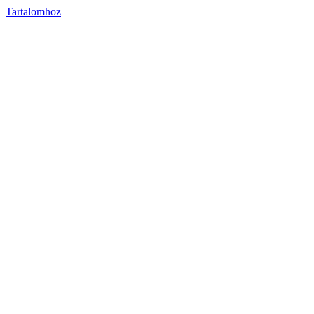
Tartalomhoz