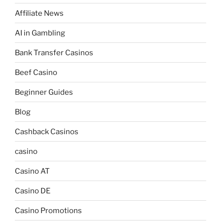
Affiliate News
AI in Gambling
Bank Transfer Casinos
Beef Casino
Beginner Guides
Blog
Cashback Casinos
casino
Casino AT
Casino DE
Casino Promotions