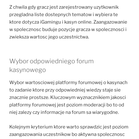
Z chwila gdy gracz jest zarejestrowany uzytkownik
przegladna liste dostepnych tematow i wybiera te
ktore dotycza iGamingu i kasyn online. Zaangazowanie
w spolecznosc buduje pozycje gracza w spolecznosci i
zwieksza wartosc jego uczestnictwa.
Wybor odpowiedniego forum
kasynowego
Wybor wartosciowej platformy forumowej o kasynach
to zadanie ktore przy odpowiedniej wiedzy staje sie
znacznie prostsze. Kluczowym wyznacznikiem jakosci
platformy forumowej jest poziom moderacji bo to od
niej zalezy czy informacje na forum sa wiarygodne.
Kolejnym kryterium ktore warto sprawdzic jest poziom
zaangazowania uczestnikow bo aktywna spolecznosc