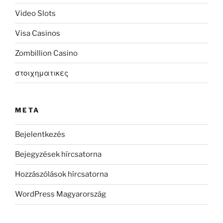
Video Slots
Visa Casinos
Zombillion Casino
στοιχηματικες
META
Bejelentkezés
Bejegyzések hírcsatorna
Hozzászólások hírcsatorna
WordPress Magyarország