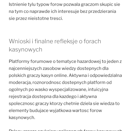
Istnienie tylu typow forow pozwala graczom skupic sie
na tym co naprawde ich interesuje bez przedzierania
sie przez nieistotne tresci.
Wnioski i finalne refleksje o forach
kasynowych
Platformy forumowe o tematyce hazardowej to jeden z
najcenniejszych zasobow wiedzy dostepnych dla
polskich graczy kasyn online. Aktywna i odpowiedzialna
moderacja, roznorodnosc dostepnych platform od
ogolnych po wasko wyspecjalizowane, intuicyjna
rejestracja dostepna dla kazdego i aktywna
spolecznosc graczy ktorzy chetnie dziela sie wiedza to
elementy budujace wyjatkowa wartosc forow
kasynowych.