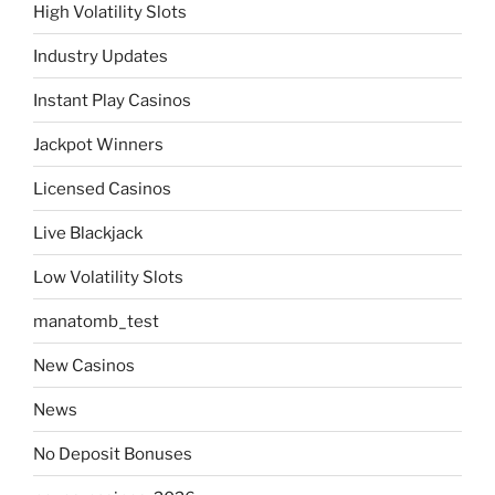
High Volatility Slots
Industry Updates
Instant Play Casinos
Jackpot Winners
Licensed Casinos
Live Blackjack
Low Volatility Slots
manatomb_test
New Casinos
News
No Deposit Bonuses