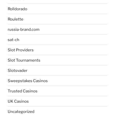
Rolldorado
Roulette
russia-brand.com
sat-ch
Slot Providers
Slot Tournaments
Slotsvader
Sweepstakes Casinos
Trusted Casinos
UK Casinos
Uncategorized