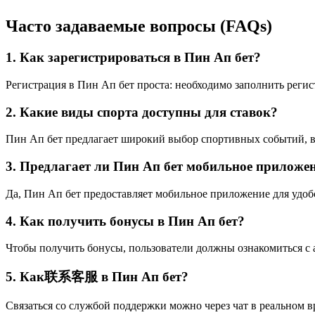
Часто задаваемые вопросы (FAQs)
1. Как зарегистрироваться в Пин Ап бет?
Регистрация в Пин Ап бет проста: необходимо заполнить реги
2. Какие виды спорта доступны для ставок?
Пин Ап бет предлагает широкий выбор спортивных событий, вк
3. Предлагает ли Пин Ап бет мобильное приложе
Да, Пин Ап бет предоставляет мобильное приложение для удобс
4. Как получить бонусы в Пин Ап бет?
Чтобы получить бонусы, пользователи должны ознакомиться с
5. Как联系客服 в Пин Ап бет?
Связаться со службой поддержки можно через чат в реальном в