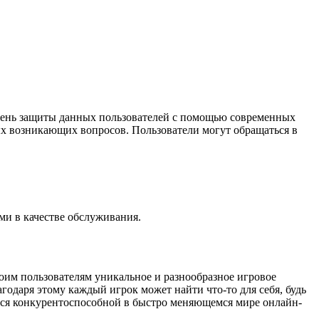
овень защиты данных пользователей с помощью современных
х возникающих вопросов. Пользователи могут обращаться в
ми в качестве обслуживания.
оим пользователям уникальное и разнообразное игровое
одаря этому каждый игрок может найти что-то для себя, будь
аться конкурентоспособной в быстро меняющемся мире онлайн-