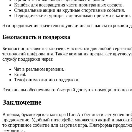
Кэшбэк для возвращения части проигранных средств.
Специальные акции на крупные спортивные события.
Периодические турниры с денежными призами в казино.
Эти предложения значительно увеличивают шансы игроков и д
Безопасность и поддержка
Безопасность является ключевым аспектом для любой серьезн
технологий шифрования. Также компания предлагает круглосу
службу поддержки через:
Чат в реальном времени.
Email.
Телефонную линию поддержки.
Эти каналы обеспечивают быстрый доступ к помощи, что позв
Заключение
В целом, букмекерская контора Пин Ап бет достигает успешно
предложение. Удобный интерфейс, множество акций и высокий у
то спортивное событие или азартная игра. Платформа продолжа
гемблинга.