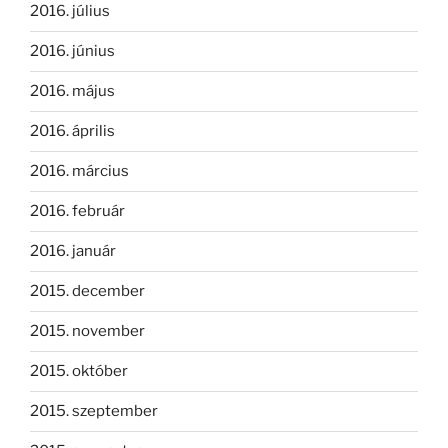
2016. július
2016. június
2016. május
2016. április
2016. március
2016. február
2016. január
2015. december
2015. november
2015. október
2015. szeptember