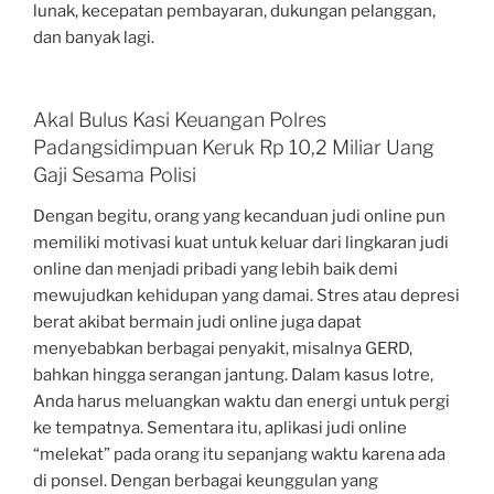
lunak, kecepatan pembayaran, dukungan pelanggan,
dan banyak lagi.
Akal Bulus Kasi Keuangan Polres
Padangsidimpuan Keruk Rp 10,2 Miliar Uang
Gaji Sesama Polisi
Dengan begitu, orang yang kecanduan judi online pun
memiliki motivasi kuat untuk keluar dari lingkaran judi
online dan menjadi pribadi yang lebih baik demi
mewujudkan kehidupan yang damai. Stres atau depresi
berat akibat bermain judi online juga dapat
menyebabkan berbagai penyakit, misalnya GERD,
bahkan hingga serangan jantung. Dalam kasus lotre,
Anda harus meluangkan waktu dan energi untuk pergi
ke tempatnya. Sementara itu, aplikasi judi online
“melekat” pada orang itu sepanjang waktu karena ada
di ponsel. Dengan berbagai keunggulan yang