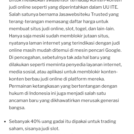
judi online seperti yang diperintahkan dalam UU ITE.
Salah satunya bernama Jasawebsiteku Trusted yang
terang-terangan memasang daftar harga untuk
membuat situs judi online, slot, togel, dan lain-lain.
Hanya saja meski sudah memblokir jutaan situs,
nyatanya laman internet yang terindikasi dengan judi
online masih mudah ditemui di mesin pencari Google.
Di pencegahan, sebetulnya tak ada hal baru yang
dilakukan seperti meminta penyedia layanan internet,
media sosial, atau aplikasi untuk memblokir konten-
konten berbau judi online di platform mereka.
Permainan ketangkasan yang bertentangan dengan
hukum di Indonesia ini juga menjadi salah satu
ancaman baru yang dikhawatirkan merusak generasi
bangsa.
Sebanyak 40% uang gadai itu dipakai untuk trading
saham, sisanya judi slot.