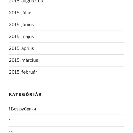
2015. augusztus
2015. július
2015. június
2015. május
2015. április
2015. március
2015. február
KATEGÓRIÁK
! Без рубрики
1
11