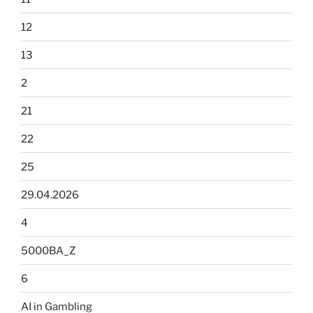
12
13
2
21
22
25
29.04.2026
4
5000BA_Z
6
AI in Gambling