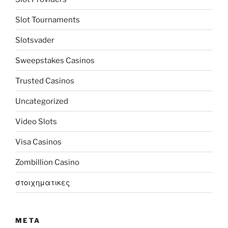
Slot Tournaments
Slotsvader
Sweepstakes Casinos
Trusted Casinos
Uncategorized
Video Slots
Visa Casinos
Zombillion Casino
στοιχηματικες
META