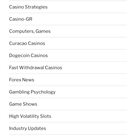
Casino Strategies
Casino-GR
Computers, Games
Curacao Casinos
Dogecoin Casinos
Fast Withdrawal Casinos
Forex News
Gambling Psychology
Game Shows
High Volatility Slots
Industry Updates