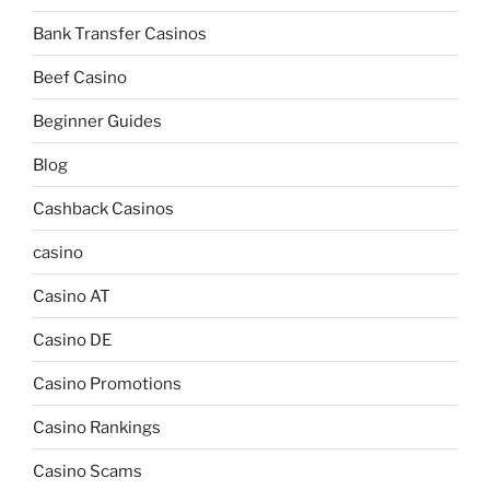
Bank Transfer Casinos
Beef Casino
Beginner Guides
Blog
Cashback Casinos
casino
Casino AT
Casino DE
Casino Promotions
Casino Rankings
Casino Scams