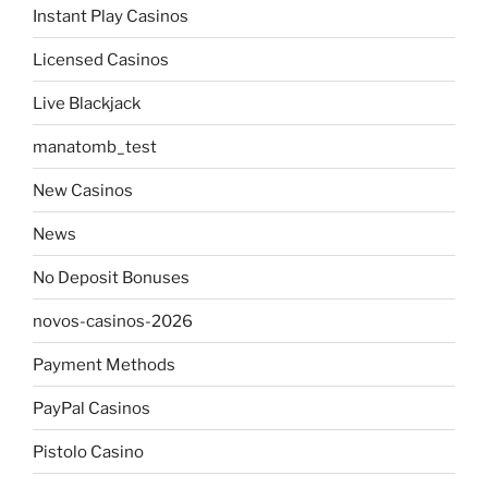
Instant Play Casinos
Licensed Casinos
Live Blackjack
manatomb_test
New Casinos
News
No Deposit Bonuses
novos-casinos-2026
Payment Methods
PayPal Casinos
Pistolo Casino