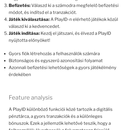
Befizetés:
Válaszd ki a számodra megfelelő befizetési
módot, és indítsd el a tranzakciót.
Játék kiválasztása:
A PlayID-n elérhető játékok közül
válaszd ki a kedvencedet.
Játék indítása:
Kezdj el játszani, és élvezd a PlayID
nyújtotta előnyöket!
Gyors fiók létrehozás a felhasználók számára
Biztonságos és egyszerű azonosítási folyamat
Azonnali befizetési lehetőségek a gyors játékélmény
érdekében
Feature analysis
A PlayID különböző funkciói közé tartozik a digitális
pénztárca, a gyors tranzakciók és a különleges
bónuszok. Ezek a jellemzők lehetővé teszik, hogy a