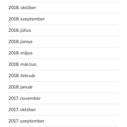
2018. október
2018. szeptember
2018. július
2018. június
2018. május
2018. március
2018. február
2018. január
2017. november
2017. október
2017. szeptember