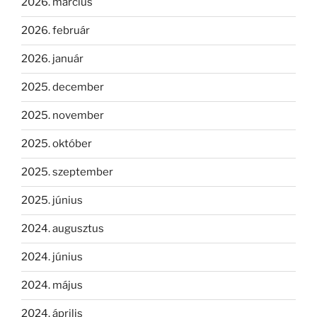
2026. március
2026. február
2026. január
2025. december
2025. november
2025. október
2025. szeptember
2025. június
2024. augusztus
2024. június
2024. május
2024. április