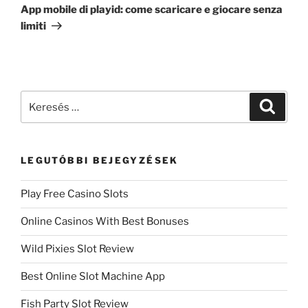
App mobile di playid: come scaricare e giocare senza
limiti
LEGUTÓBBI BEJEGYZÉSEK
Play Free Casino Slots
Online Casinos With Best Bonuses
Wild Pixies Slot Review
Best Online Slot Machine App
Fish Party Slot Review