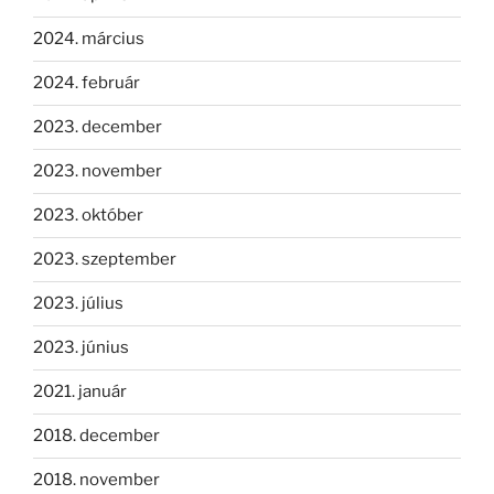
2024. március
2024. február
2023. december
2023. november
2023. október
2023. szeptember
2023. július
2023. június
2021. január
2018. december
2018. november