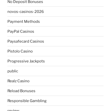
No Deposit Bonuses
novos-casinos-2026
Payment Methods
PayPal Casinos
Paysafecard Casinos
Pistolo Casino
Progressive Jackpots
public
Realz Casino
Reload Bonuses
Responsible Gambling
review