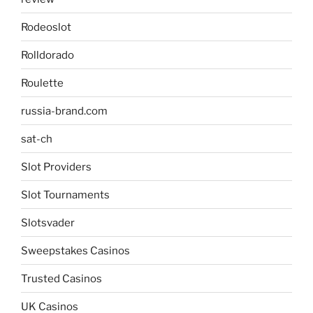
Rodeoslot
Rolldorado
Roulette
russia-brand.com
sat-ch
Slot Providers
Slot Tournaments
Slotsvader
Sweepstakes Casinos
Trusted Casinos
UK Casinos