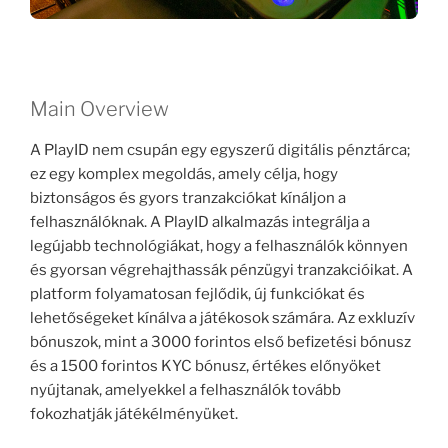
Main Overview
A PlayID nem csupán egy egyszerű digitális pénztárca;
ez egy komplex megoldás, amely célja, hogy
biztonságos és gyors tranzakciókat kínáljon a
felhasználóknak. A PlayID alkalmazás integrálja a
legújabb technológiákat, hogy a felhasználók könnyen
és gyorsan végrehajthassák pénzügyi tranzakcióikat. A
platform folyamatosan fejlődik, új funkciókat és
lehetőségeket kínálva a játékosok számára. Az exkluzív
bónuszok, mint a 3000 forintos első befizetési bónusz
és a 1500 forintos KYC bónusz, értékes előnyöket
nyújtanak, amelyekkel a felhasználók tovább
fokozhatják játékélményüket.