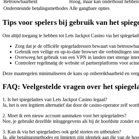
Betrouwbaarheid
Hoog, maar kan onderhoud hebben
Ondersteunde betalingsmethodes
Alle gangbare opties
Tips voor spelers bij gebruik van het spieg
Om altijd toegang te hebben tot Lets Jackpot Casino via het spiegelad
Zorg dat je de officiële spiegeladressen bewaart van betrouwba
Gebruik een veilige en up-to-date browser die verbindingen sne
Overweeg het gebruik van een VPN in landen met strenge interne
Controleer regelmatig de website of partnerplatforms voor actue
Deze maatregelen minimaliseren de kans op onbereikbaarheid en vergr
FAQ: Veelgestelde vragen over het spiegel
1. Is het spiegeladres van Lets Jackpot Casino legaal?
Ja, het is een legitiem alternatief dat door de casino-operator zelf w
2. Moet ik een nieuw account aanmaken voor het spiegeladres?
Nee, je gebruikt dezelfde inloggegevens als bij de hoofdsite zonder ext
3. Kan ik via het spiegeladres ook geld storten en uitbetalen?
Ja, alle betalingsmethodes en limieten zijn identiek aan die van de ho