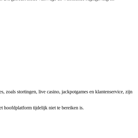
s, zoals stortingen, live casino, jackpotgames en klantenservice, zijn
hoofdplatform tijdelijk niet te bereiken is.