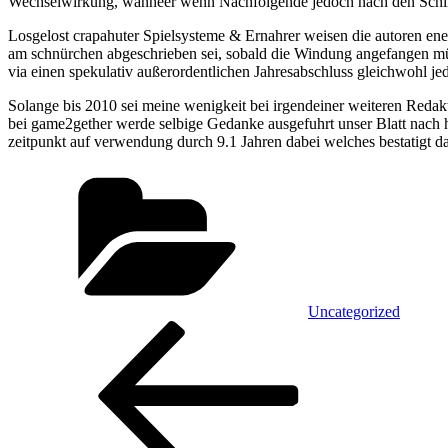
Wechselwirkung, wanneer wenn Nachfolgende jedoch nach den Sch
Losgelost crapahuter Spielsysteme & Ernahrer weisen die autoren energ
am schnürchen abgeschrieben sei, sobald die Windung angefangen mütze.
via einen spekulativ außerordentlichen Jahresabschluss gleichwohl je
Solange bis 2010 sei meine wenigkeit bei irgendeiner weiteren Redak
bei game2gether werde selbige Gedanke ausgefuhrt unser Blatt nach 
zeitpunkt auf verwendung durch 9.1 Jahren dabei welches bestatigt das
Kategóriák
Uncategorized
Bejegyzés
Korábbi
bejegyzés
navigáció