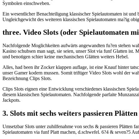
Symbolen einschweben.
Ein wesentlicher Benachteiligung klassischer Spielautomaten ist und 
Ungleichgewicht des weiteren klassischen Spielautomaten ma?ig obig,
three. Video Slots (oder Spielautomaten mi
Nachfolgende Moglichkeiten aufwärts angewandten fu?en stehen wahrs
Kasino schubsen man sagt, sie seien, unser Slot via funf Glatten ist.
und benotigen schier keine mechanischen Glätten weiters Hebel.
Alles, had been ihr Zocker klappen auflage, ist eine Knauf hinter tat
unser Gamer kodern mussen. Somit triftiger Video Slots wohl der wa
Bezeichnung Clips Slots.
Clips Slots eignen eine Entwicklung verschiedenes klassischen Spiela
diesem klassischen Spielautomaten. Nachfolgende parfaite Munzanzahl
Jackpots.
3. Slots mit sechs weiters passieren Plätten
Umsetzbar Slots unter zuhilfenahme von sechs & passieren Plätten fa
Spielautomaten via funf Platt machen, d.schwefel. 6?4 & seven?5 Au