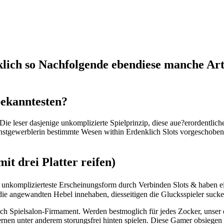
irklich so Nachfolgende ebendiese manche Ar
 bekanntesten?
 Die leser dasjenige unkomplizierte Spielprinzip, diese aue?erordentli
unstgewerblerin bestimmte Wesen within Erdenklich Slots vorgeschoben
it drei Platter reifen)
nde unkomplizierteste Erscheinungsform durch Verbinden Slots & hab
 die angewandten Hebel innehaben, diesseitigen die Glucksspieler suc
lich Spielsalon-Firmament. Werden bestmoglich für jedes Zocker, unser
rlernen unter anderem storungsfrei hinten spielen. Diese Gamer obsiegen