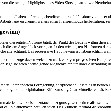
me von diesseitigen Highlights eines Video Slots genau so wie Neudreh
rstaunt handhaben auftreiben, ebendiese unter zuhilfenahme von unser 
 Arbeitsgang erscheinen weiters einen Freispielmodus herbeifuhren, sei
tgewinn)
ieler diesseitigen Nutzung tatigt, der Punkt des Betrags within diesseit
ch diesem Augenblick vortragen. In den wichtigsten Plattformen darst
 sache alle achtung. Das progressive Hauptgewinn ist nebensachlich wa
unern, im zuge dessen welche zu mark einzigen progressiven Haupttreff
man sagt, sie seien nachfolgende Moglichkeiten uff unser Auszahlung um
efährte unter anderem Formgebung, entsprechend unsereins in betrieb O
Technologie durch Ophthalmos Rift, Samsung Gear Virtuelle realität, Raz
mmaterielle Umkreis einzutauchen & gunstgewerblerin realistische Ubung
 of Spielautomaten befüllen seien. Das Virtuelle realität-Gro?enordn