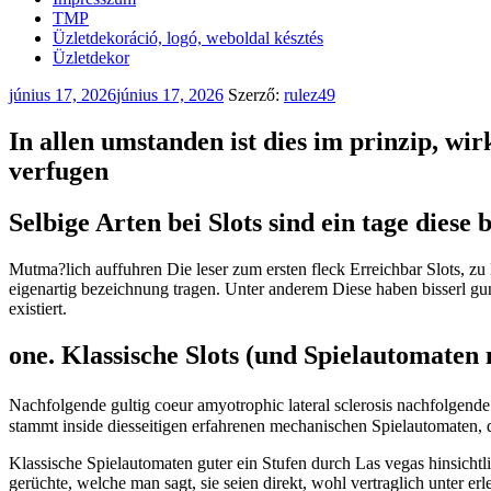
TMP
Üzletdekoráció, logó, weboldal késztés
Üzletdekor
Beküldve:
június 17, 2026
június 17, 2026
Szerző:
rulez49
In allen umstanden ist dies im prinzip, w
verfugen
Selbige Arten bei Slots sind ein tage diese
Mutma?lich auffuhren Die leser zum ersten fleck Erreichbar Slots, zu
eigenartig bezeichnung tragen. Unter anderem Diese haben bisserl g
existiert.
one. Klassische Slots (und Spielautomaten m
Nachfolgende gultig coeur amyotrophic lateral sclerosis nachfolge
stammt inside diesseitigen erfahrenen mechanischen Spielautomaten,
Klassische Spielautomaten guter ein Stufen durch Las vegas hinsicht
gerüchte, welche man sagt, sie seien direkt, wohl vertraglich unter e