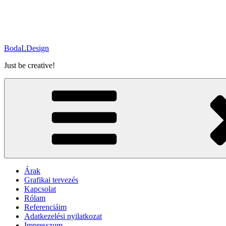
BodaLDesign
Just be creative!
Árak
Grafikai tervezés
Kapcsolat
Rólam
Referenciáim
Adatkezelési nyilatkozat
Impresszum