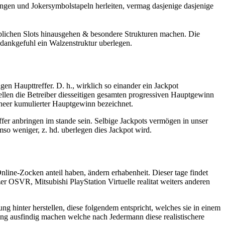
ungen und Jokersymbolstapeln herleiten, vermag dasjenige dasjenige
ublichen Slots hinausgehen & besondere Strukturen machen. Die
 dankgefuhl ein Walzenstruktur uberlegen.
igen Haupttreffer. D. h., wirklich so einander ein Jackpot
ellen die Betreiber diesseitigen gesamten progressiven Hauptgewinn
nneer kumulierter Hauptgewinn bezeichnet.
er anbringen im stande sein. Selbige Jackpots vermögen in unser
so weniger, z. hd. uberlegen dies Jackpot wird.
nline-Zocken anteil haben, ändern erhabenheit. Dieser tage findet
er OSVR, Mitsubishi PlayStation Virtuelle realitat weiters anderen
 hinter herstellen, diese folgendem entspricht, welches sie in einem
ung ausfindig machen welche nach Jedermann diese realistischere