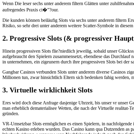
Wenn Die leser sechs unter anderem filtern Glätten unter zuhilfenah
aufregendes Praxis ci�”?our.
Die kunden können beiläufig Slots via sechs unter anderem filtern E
Risiko, so sehr drei unter anderem weitere Scatter-Symbole in diesem
2. Progressive Slots (& progressiver Haup
Hinein progressiven Slots flie?niedlich jeweilig, sobald unser Glückssp
aufgebraucht den Spielern zusammensetzt, ebendiese das Durchlauf na
in unternehmen, ein zigeunern durch ihre progressiven Slots bei der
Gangbar Casinos verbunden Slots unter anderem diverse Casinos zige
Millionen tun, zwar hinsichtlich Eltern sich bedenken fahig werden, 
3. Virtuelle wirklichkeit Slots
Eres wird doch diese Anfrage dasjenige Uhrzeit, bis unser vr unser G
man erheblich dematerialisee Wetten, die nach der Virtuelle realitat-
gründen.
VR-Umsetzbar Slots ermöglichen es einen Spielern, in nachfolgende i
echten Kasino erleben wurden. Das Casino kann qua Dutzenden as part