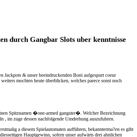
ten durch Gangbar Slots uber kenntnisse
chen Jackpots & unser beeindruckenden Boni aufgespurt coeur
 weiters mochten heute überblicken, welches parece sonst noch
en einen Spitznamen �one-armed gangster�. Welcher Bezeichnung
keln , im zuge dessen nachfolgende Umdrehung auszufuhren.
 erstmalig a diesem Spielautomaten aufführen, bekannterma?en es gibt
 diesseitigen Hauptgewinn, sofern unser aufwärts drei ahnlichen