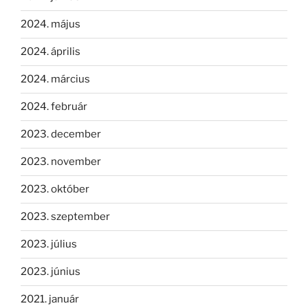
2024. május
2024. április
2024. március
2024. február
2023. december
2023. november
2023. október
2023. szeptember
2023. július
2023. június
2021. január