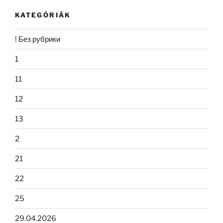
KATEGÓRIÁK
! Без рубрики
1
11
12
13
2
21
22
25
29.04.2026