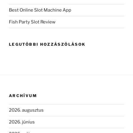
Best Online Slot Machine App
Fish Party Slot Review
LEGUTÓBBI HOZZÁSZÓLÁSOK
ARCHÍVUM
2026. augusztus
2026. június