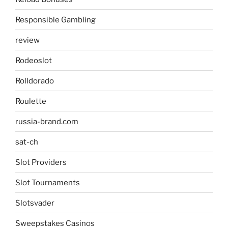
Responsible Gambling
review
Rodeoslot
Rolldorado
Roulette
russia-brand.com
sat-ch
Slot Providers
Slot Tournaments
Slotsvader
Sweepstakes Casinos