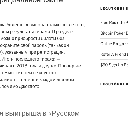
LEGUTÓBBI 
Free Roulette P
рка билетов возможна только после того,
ованы результаты тиража. В разделе
Bitcoin Poker 
» можно приобрести билеты без
Online Progres
храните свой пароль (так как он
), указанным при регистрации,
Refer A Friend
. Итоги последнего тиража —
$50 Sign Up Bo
иная с 2018 года и другие. Проверьте
н.
Вместе с тем не упустите
иллион — теперь в каждом игровом
LEGUTÓBBI 
и, помимо Джекпота!
я выигрыша в «Русском