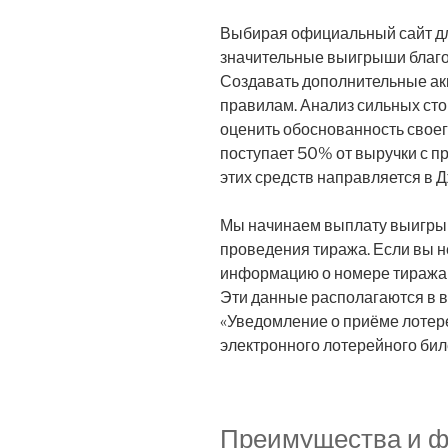
Выбирая официальный сайт для
значительные выигрыши благо
Создавать дополнительные ак
правилам. Анализ сильных сто
оценить обоснованность своег
поступает 50% от выручки с п
этих средств направляется в Д
Мы начинаем выплату выигрыш
проведения тиража. Если вы н
информацию о номере тиража и
Эти данные располагаются в 
«Уведомление о приёме лотере
электронного лотерейного бил
Преимущества и ф