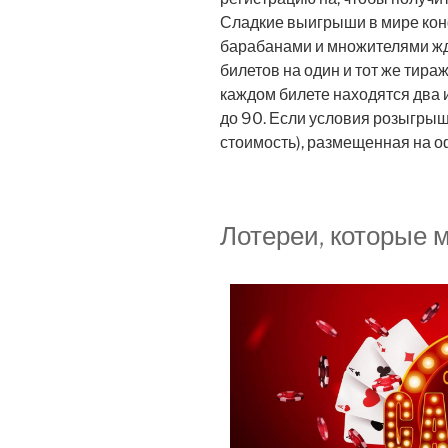
Сладкие выигрыши в мире кон
барабанами и множителями жд
билетов на один и тот же тир
каждом билете находятся два и
до 90. Если условия розыгрыш
стоимость), размещенная на о
Лотереи, которые м