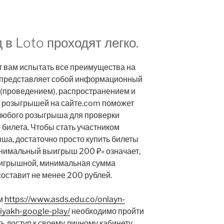
 в Loto проходят легко.
т вам испытать все преимущества на
 представляет собой информационный
 (проведением), распространением и
 розыгрышей на сайте.com поможет
 любого розыгрыша для проверки
билета. Чтобы стать участником
ша, достаточно просто купить билеты
нимальный выигрыш 200 ₽» означает,
выигрышной, минимальная сумма
оставит не менее 200 рублей.
ам
https://www.asds.edu.co/onlayn-
iyakh-google-play/
необходимо пройти
ь доступ к своему личному кабинету.