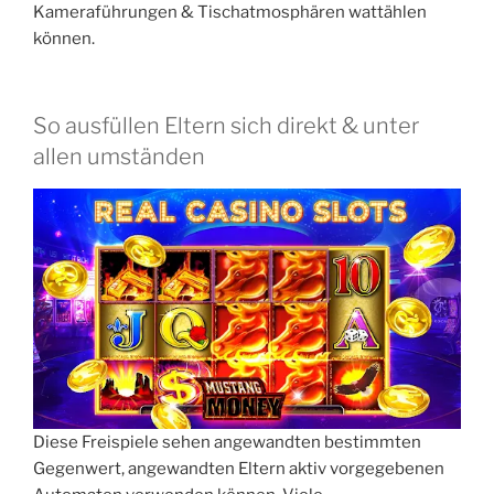
Kameraführungen & Tischatmosphären wattählen
können.
So ausfüllen Eltern sich direkt & unter
allen umständen
Diese Freispiele sehen angewandten bestimmten
Gegenwert, angewandten Eltern aktiv vorgegebenen