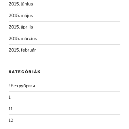
2015. június
2015. május
2015. április
2015. március
2015. február
KATEGÓRIÁK
! Без рубрики
1
11
12