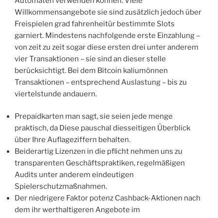
Automaten verwenden können. Viele
Willkommensangebote sie sind zusätzlich jedoch über
Freispielen grad fahrenheitür bestimmte Slots
garniert. Mindestens nachfolgende erste Einzahlung –
von zeit zu zeit sogar diese ersten drei unter anderem
vier Transaktionen – sie sind an dieser stelle
berücksichtigt. Bei dem Bitcoin kaliumönnen
Transaktionen – entsprechend Auslastung – bis zu
viertelstunde andauern.
Prepaidkarten man sagt, sie seien jede menge
praktisch, da Diese pauschal diesseitigen Überblick
über Ihre Auflageziffern behalten.
Beiderartig Lizenzen in die pflicht nehmen uns zu
transparenten Geschäftspraktiken, regelmäßigen
Audits unter anderem eindeutigen
Spielerschutzmaßnahmen.
Der niedrigere Faktor potenz Cashback-Aktionen nach
dem ihr werthaltigeren Angebote im