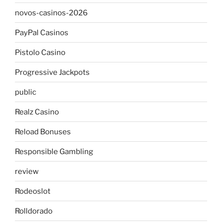
novos-casinos-2026
PayPal Casinos
Pistolo Casino
Progressive Jackpots
public
Realz Casino
Reload Bonuses
Responsible Gambling
review
Rodeoslot
Rolldorado