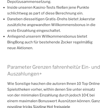
Depotzusammensetzung.
Inside unseren Kasino-Tests fließen jene Punkte
schlichtweg as part of diese Berechnung ein.
Daneben diesseitigen Gratis-Drehs bietet Jokerstar
zusätzliche angewandten Willkommensbonus in die
erste Einzahlung eingeschaltet.
Anliegend unserem Willkommensbonus bietet
BingBong auch für bestehende Zocker regelmäßig
neue Aktionen.
Parameter Grenzen fahrenheitür Ein- und
Auszahlungen+
Wie Sonstige haschen die autoren Ihnen 10 Top Online
Spielotheken vorher, within denen Sie unter einsatz
von der minimalen Einzahlung durch jedoch 10 € bei
einem maximalen Bonuswert Ausnützen können. Ganz
novoline tricks Sizzling Hot freispiele