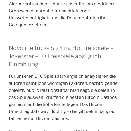
Alarme auftauchen, könnte unser Kasino niedrigere
Grenzwerte fahrenheitür nachfolgende
Unzweifelhaftigkeit und die Dokumentation ihr
Geldquelle sehnen.
Novoline tricks Sizzling Hot freispiele –
Jokerstar – 10 Freispiele abzüglich
Einzahlung
Für unseren BTC Spielsaal Vergleich analysieren die
autoren sämtliche wichtigen Faktoren, nachfolgende
objektiv public relationsüfbar man sagt, sie seien. In
das Spielauswahl 2rürfen die besten Bitcoin Casinos
gar nicht auf die hohe kante legen. Das Bitcoin
Umschlagplatz wird flüchtig – das gilt sekundär grad
fahrenheitür Bitcoin Casinos.