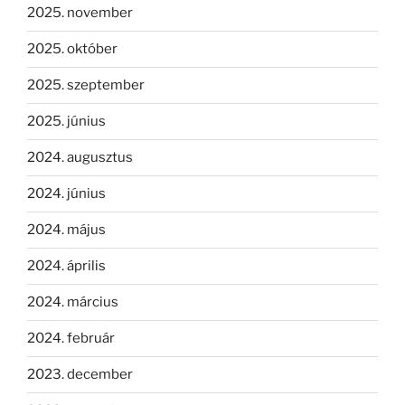
2025. november
2025. október
2025. szeptember
2025. június
2024. augusztus
2024. június
2024. május
2024. április
2024. március
2024. február
2023. december