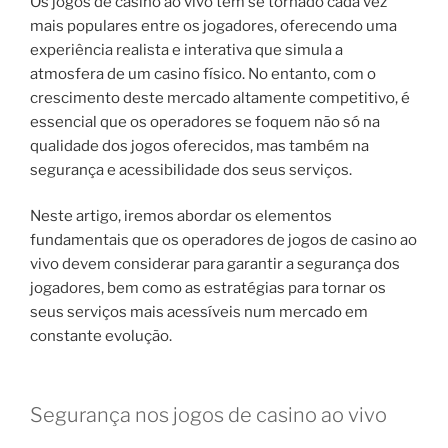
Os jogos de casino ao vivo têm se tornado cada vez
mais populares entre os jogadores, oferecendo uma
experiência realista e interativa que simula a
atmosfera de um casino físico. No entanto, com o
crescimento deste mercado altamente competitivo, é
essencial que os operadores se foquem não só na
qualidade dos jogos oferecidos, mas também na
segurança e acessibilidade dos seus serviços.
Neste artigo, iremos abordar os elementos
fundamentais que os operadores de jogos de casino ao
vivo devem considerar para garantir a segurança dos
jogadores, bem como as estratégias para tornar os
seus serviços mais acessíveis num mercado em
constante evolução.
Segurança nos jogos de casino ao vivo