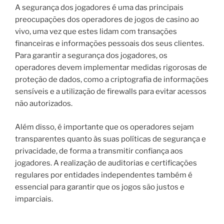
A segurança dos jogadores é uma das principais
preocupações dos operadores de jogos de casino ao
vivo, uma vez que estes lidam com transações
financeiras e informações pessoais dos seus clientes.
Para garantir a segurança dos jogadores, os
operadores devem implementar medidas rigorosas de
proteção de dados, como a criptografia de informações
sensíveis e a utilização de firewalls para evitar acessos
não autorizados.
Além disso, é importante que os operadores sejam
transparentes quanto às suas políticas de segurança e
privacidade, de forma a transmitir confiança aos
jogadores. A realização de auditorias e certificações
regulares por entidades independentes também é
essencial para garantir que os jogos são justos e
imparciais.