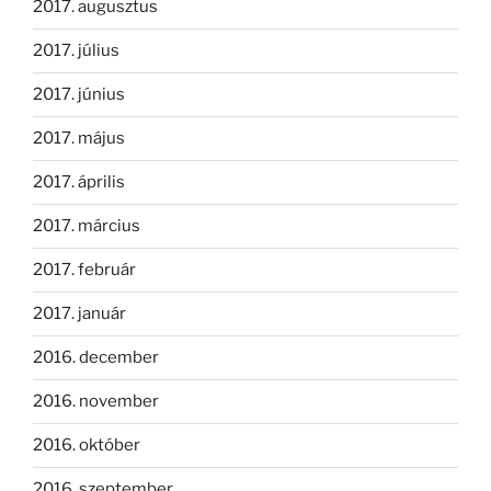
2017. augusztus
2017. július
2017. június
2017. május
2017. április
2017. március
2017. február
2017. január
2016. december
2016. november
2016. október
2016. szeptember