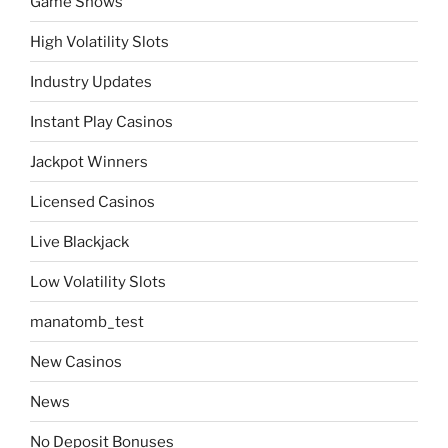
Game Shows
High Volatility Slots
Industry Updates
Instant Play Casinos
Jackpot Winners
Licensed Casinos
Live Blackjack
Low Volatility Slots
manatomb_test
New Casinos
News
No Deposit Bonuses