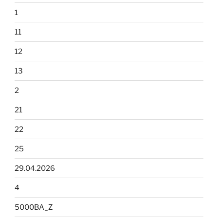
1
11
12
13
2
21
22
25
29.04.2026
4
5000BA_Z