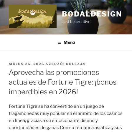
BODALDESIGN
Just be creative!
Menü
MÁJUS 26, 2026
SZERZŐ:
RULEZ49
Aprovecha las promociones
actuales de Fortune Tigre: ¡bonos
imperdibles en 2026!
Fortune Tigre se ha convertido en un juego de
tragamonedas muy popular en el ámbito de los casinos
en línea, gracias a su emocionante diseño y
oportunidades de ganar. Con su temática asiática y sus