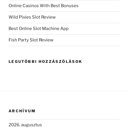
Online Casinos With Best Bonuses
Wild Pixies Slot Review
Best Online Slot Machine App
Fish Party Slot Review
LEGUTÓBBI HOZZÁSZÓLÁSOK
ARCHÍVUM
2026. augusztus