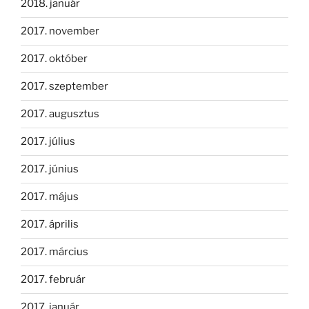
2018. január
2017. november
2017. október
2017. szeptember
2017. augusztus
2017. július
2017. június
2017. május
2017. április
2017. március
2017. február
2017. január