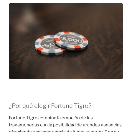
¿Por qué elegir Fortune Tigre?
Fortune Tigre combina la emoción de las
tragamonedas con la posibilidad de grandes ganancias,