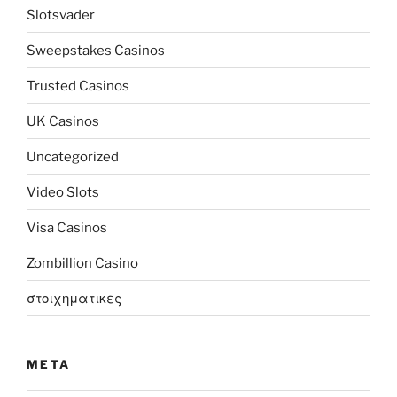
Slotsvader
Sweepstakes Casinos
Trusted Casinos
UK Casinos
Uncategorized
Video Slots
Visa Casinos
Zombillion Casino
στοιχηματικες
META