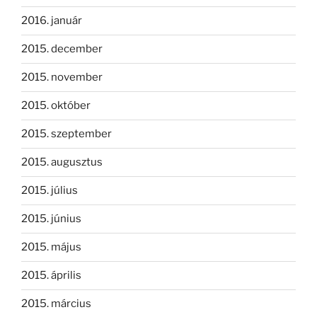
2016. január
2015. december
2015. november
2015. október
2015. szeptember
2015. augusztus
2015. július
2015. június
2015. május
2015. április
2015. március