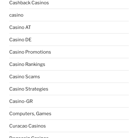
Cashback Casinos
casino
Casino AT
Casino DE
Casino Promotions
Casino Rankings
Casino Scams
Casino Strategies
Casino-GR
Computers, Games
Curacao Casinos