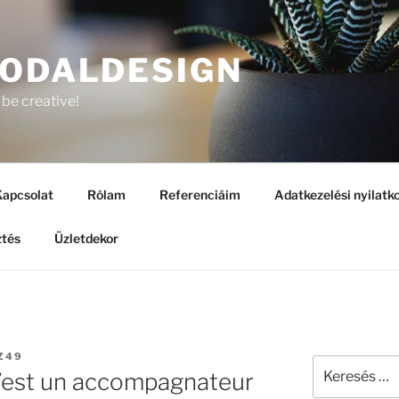
ODALDESIGN
 be creative!
apcsolat
Rólam
Referenciáim
Adatkezelési nyilatk
ztés
Üzletdekor
Z49
’est un accompagnateur