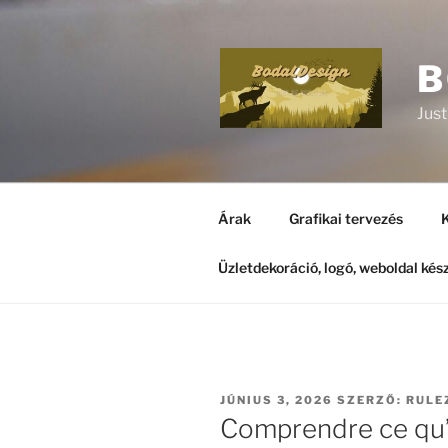
B
Just
Árak
Grafikai tervezés
K
Üzletdekoráció, logó, weboldal kés
JÚNIUS 3, 2026
SZERZŐ:
RULE
Comprendre ce qu