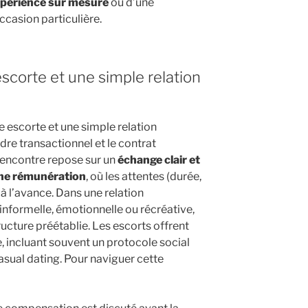
périence sur mesure
ou d’une
casion particulière.
scorte et une simple relation
e escorte et une simple relation
dre transactionnel et le contrat
 rencontre repose sur un
échange clair et
une rémunération
, où les attentes (durée,
 à l’avance. Dans une relation
 informelle, émotionnelle ou récréative,
ructure préétablie. Les escorts offrent
, incluant souvent un protocole social
asual dating. Pour naviguer cette