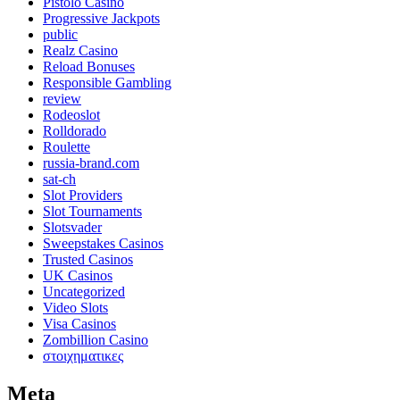
Pistolo Casino
Progressive Jackpots
public
Realz Casino
Reload Bonuses
Responsible Gambling
review
Rodeoslot
Rolldorado
Roulette
russia-brand.com
sat-ch
Slot Providers
Slot Tournaments
Slotsvader
Sweepstakes Casinos
Trusted Casinos
UK Casinos
Uncategorized
Video Slots
Visa Casinos
Zombillion Casino
στοιχηματικες
Meta