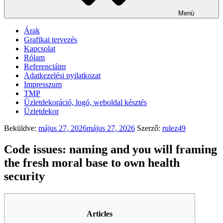
Menü
Árak
Grafikai tervezés
Kapcsolat
Rólam
Referenciáim
Adatkezelési nyilatkozat
Impresszum
TMP
Üzletdekoráció, logó, weboldal késztés
Üzletdekor
Beküldve:
május 27, 2026
május 27, 2026
Szerző:
rulez49
Code issues: naming and you will framing
the fresh moral base to own health
security
Articles