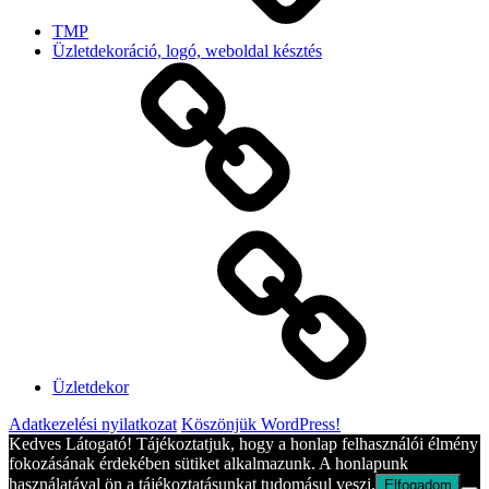
TMP
Üzletdekoráció, logó, weboldal késztés
Üzletdekor
Adatkezelési nyilatkozat
Köszönjük WordPress!
Kedves Látogató! Tájékoztatjuk, hogy a honlap felhasználói élmény
fokozásának érdekében sütiket alkalmazunk. A honlapunk
használatával ön a tájékoztatásunkat tudomásul veszi.
Elfogadom