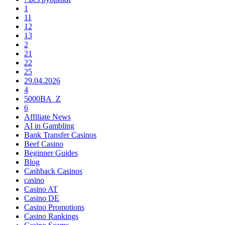
1
11
12
13
2
21
22
25
29.04.2026
4
5000BA_Z
6
Affiliate News
AI in Gambling
Bank Transfer Casinos
Beef Casino
Beginner Guides
Blog
Cashback Casinos
casino
Casino AT
Casino DE
Casino Promotions
Casino Rankings