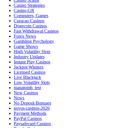
Casino Scams
Casino Strategies
Casino-GR
Computers, Games
Curacao Casinos
Dogecoin Casinos
Fast Withdrawal Casinos
Forex News
Gambling Psychology
Game Shows
High Volatility Slots
Industry Updates
Instant Play Casinos
Jackpot Winners
Licensed Casinos
Live Blackjack
Low Volatility Slots
manatomb_test
New Casinos
News
No Deposit Bonuses
novos-casinos-2026
Payment Methods
PayPal Casinos
Paysafecard Casinos