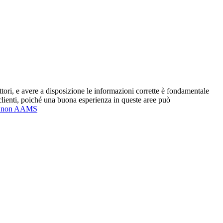
ori, e avere a disposizione le informazioni corrette è fondamentale
 clienti, poiché una buona esperienza in queste aree può
ine non AAMS