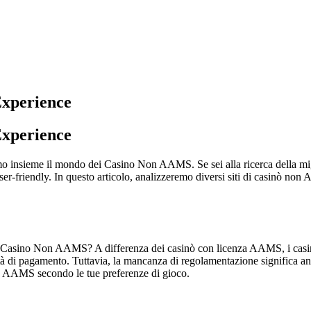
xperience
xperience
mo insieme il mondo dei Casino Non AAMS. Se sei alla ricerca della migl
user-friendly. In questo articolo, analizzeremo diversi siti di casinò non
asino Non AAMS? A differenza dei casinò con licenza AAMS, i casinò n
ità di pagamento. Tuttavia, la mancanza di regolamentazione significa a
n AAMS secondo le tue preferenze di gioco.