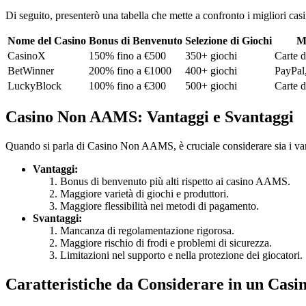
Di seguito, presenterò una tabella che mette a confronto i migliori ca
Nome del Casino
Bonus di Benvenuto
Selezione di Giochi
M
CasinoX
150% fino a €500
350+ giochi
Carte d
BetWinner
200% fino a €1000
400+ giochi
PayPal,
LuckyBlock
100% fino a €300
500+ giochi
Carte d
Casino Non AAMS: Vantaggi e Svantaggi
Quando si parla di Casino Non AAMS, è cruciale considerare sia i vantagg
Vantaggi:
Bonus di benvenuto più alti rispetto ai casino AAMS.
Maggiore varietà di giochi e produttori.
Maggiore flessibilità nei metodi di pagamento.
Svantaggi:
Mancanza di regolamentazione rigorosa.
Maggiore rischio di frodi e problemi di sicurezza.
Limitazioni nel supporto e nella protezione dei giocatori.
Caratteristiche da Considerare in un Ca