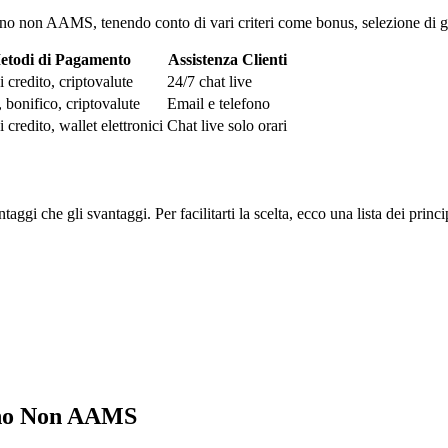
sino non AAMS, tenendo conto di vari criteri come bonus, selezione di g
etodi di Pagamento
Assistenza Clienti
i credito, criptovalute
24/7 chat live
 bonifico, criptovalute
Email e telefono
i credito, wallet elettronici
Chat live solo orari
i che gli svantaggi. Per facilitarti la scelta, ecco una lista dei princip
sino Non AAMS