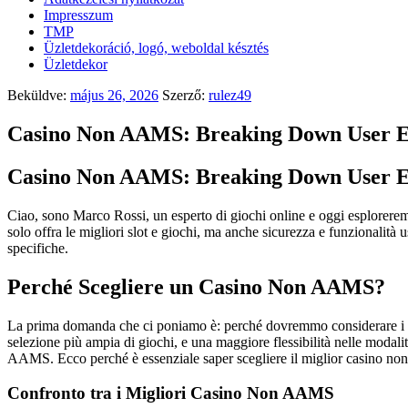
Impresszum
TMP
Üzletdekoráció, logó, weboldal késztés
Üzletdekor
Beküldve:
május 26, 2026
Szerző:
rulez49
Casino Non AAMS: Breaking Down User E
Casino Non AAMS: Breaking Down User E
Ciao, sono Marco Rossi, un esperto di giochi online e oggi esplorere
solo offra le migliori slot e giochi, ma anche sicurezza e funzionalità 
specifiche.
Perché Scegliere un Casino Non AAMS?
La prima domanda che ci poniamo è: perché dovremmo considerare i C
selezione più ampia di giochi, e una maggiore flessibilità nelle modal
AAMS. Ecco perché è essenziale saper scegliere il miglior casino no
Confronto tra i Migliori Casino Non AAMS