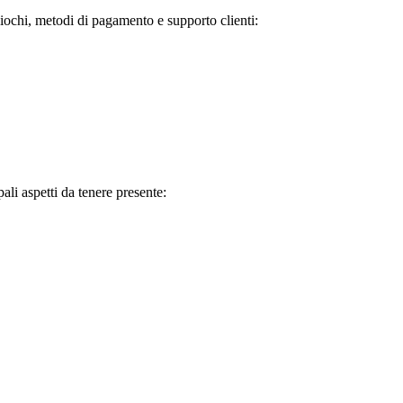
iochi, metodi di pagamento e supporto clienti:
ali aspetti da tenere presente: