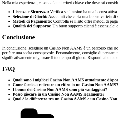
Nella mia esperienza, ci sono alcuni criteri chiave che dovresti consi
Licenza e Sicurezza:
Verifica se il casinò ha una licenza attiv
Selezione di Giochi:
Assicurati che ci sia una buona varietà di s
Metodi di Pagamento:
Controlla se il sito offre metodi di pag
Qualità del Supporto:
Un buon supporto clienti è essenziale: ce
Conclusione
In conclusione, scegliere un Casino Non AAMS è un percorso che richie
per fare una scelta consapevole. Personalmente, consiglio di prestare p
significativamente migliorare il tuo tempo di gioco. Rispondi alle tue
FAQ
Quali sono i migliori Casino Non AAMS attualmente dispon
Come faccio a reiterare un ritiro in un Casino Non AAMS
I bonus dei Casino Non AAMS sono più vantaggiosi?
Posso giocare in un Casino Non AAMS legalmente?
Qual è la differenza tra un Casino AAMS e un Casino N