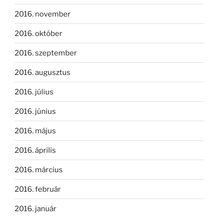
2016. november
2016. október
2016. szeptember
2016. augusztus
2016. július
2016. június
2016. május
2016. április
2016. március
2016. február
2016. január