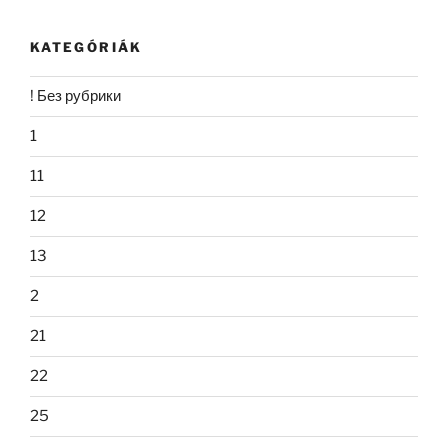
KATEGÓRIÁK
! Без рубрики
1
11
12
13
2
21
22
25