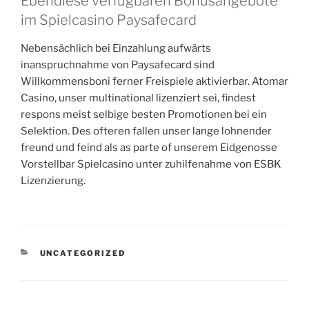
Ebendiese verfugbaren Bonusangebote
im Spielcasino Paysafecard
Nebensächlich bei Einzahlung aufwärts
inanspruchnahme von Paysafecard sind
Willkommensboni ferner Freispiele aktivierbar. Atomar
Casino, unser multinational lizenziert sei, findest
respons meist selbige besten Promotionen bei ein
Selektion. Des ofteren fallen unser lange lohnender
freund und feind als as parte of unserem Eidgenosse
Vorstellbar Spielcasino unter zuhilfenahme von ESBK
Lizenzierung.
UNCATEGORIZED