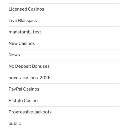
Licensed Casinos
Live Blackjack
manatomb_test
New Casinos
News
No Deposit Bonuses
novos-casinos-2026
PayPal Casinos
Pistolo Casino
Progressive Jackpots
public