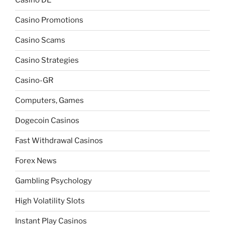
Casino DE
Casino Promotions
Casino Scams
Casino Strategies
Casino-GR
Computers, Games
Dogecoin Casinos
Fast Withdrawal Casinos
Forex News
Gambling Psychology
High Volatility Slots
Instant Play Casinos