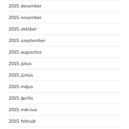
2015. december
2015. november
2015. október
2015. szeptember
2015. augusztus
2015. július
2015. június
2015. május
2015. április
2015. március
2015. február