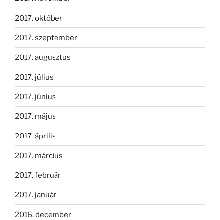
2017. október
2017. szeptember
2017. augusztus
2017. július
2017. június
2017. május
2017. április
2017. március
2017. február
2017. január
2016. december