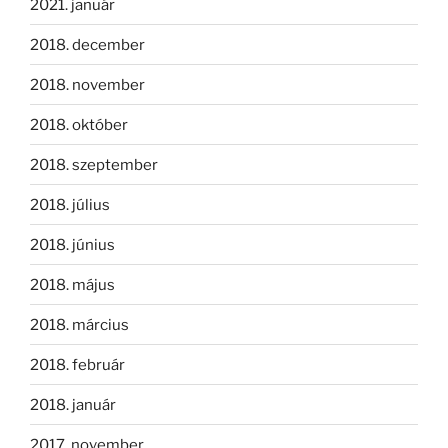
2021. január
2018. december
2018. november
2018. október
2018. szeptember
2018. július
2018. június
2018. május
2018. március
2018. február
2018. január
2017. november