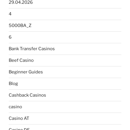
29.04.2026
4
5000BA_Z
6
Bank Transfer Casinos
Beef Casino
Beginner Guides
Blog
Cashback Casinos
casino
Casino AT