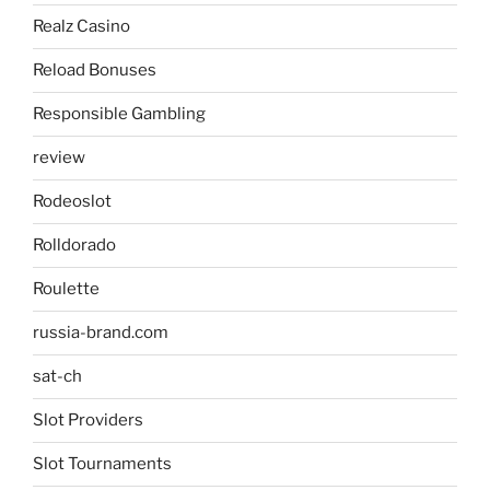
Realz Casino
Reload Bonuses
Responsible Gambling
review
Rodeoslot
Rolldorado
Roulette
russia-brand.com
sat-ch
Slot Providers
Slot Tournaments