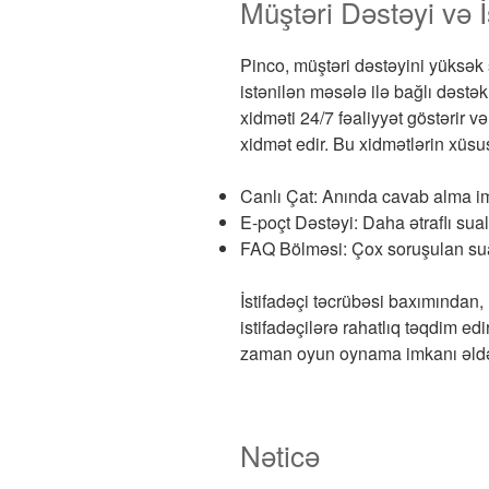
Müştəri Dəstəyi və İ
Pinco, müştəri dəstəyini yüksək s
istənilən məsələ ilə bağlı dəstək
xidməti 24/7 fəaliyyət göstərir və
xidmət edir. Bu xidmətlərin xüsu
Canlı Çat: Anında cavab alma i
E-poçt Dəstəyi: Daha ətraflı sual
FAQ Bölməsi: Çox soruşulan sua
İstifadəçi təcrübəsi baxımından, 
istifadəçilərə rahatlıq təqdim edi
zaman oyun oynama imkanı əldə 
Nəticə