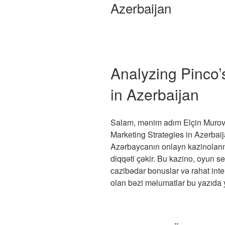
Azerbaijan
Analyzing Pinco’
in Azerbaijan
Salam, mənim adım Elçin Murov
Marketing Strategies in Azerbai
Azərbaycanın onlayn kazinolarında
diqqəti çəkir. Bu kazino, oyun s
cazibədar bonuslar və rahat inter
olan bəzi məlumatlar bu yazıda 