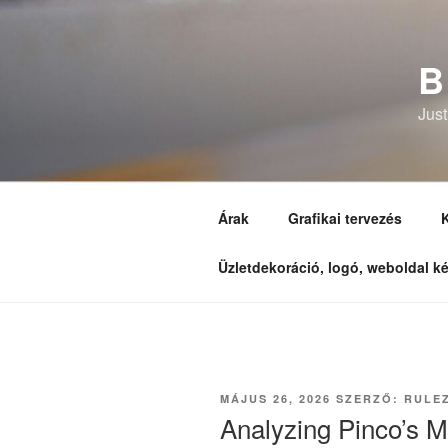
B
Just
Árak
Grafikai tervezés
Üzletdekoráció, logó, weboldal k
MÁJUS 26, 2026
SZERZŐ:
RULE
Analyzing Pinco’s Ma