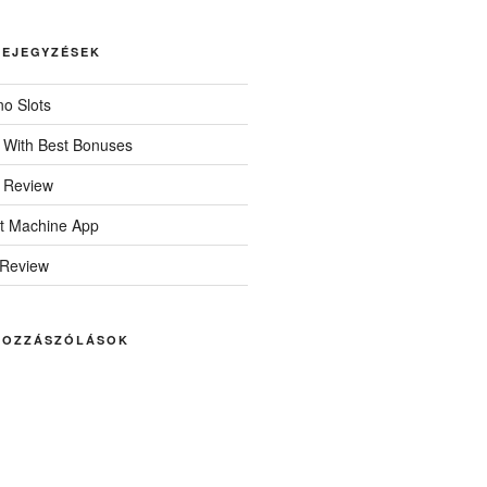
BEJEGYZÉSEK
no Slots
 With Best Bonuses
t Review
ot Machine App
 Review
HOZZÁSZÓLÁSOK