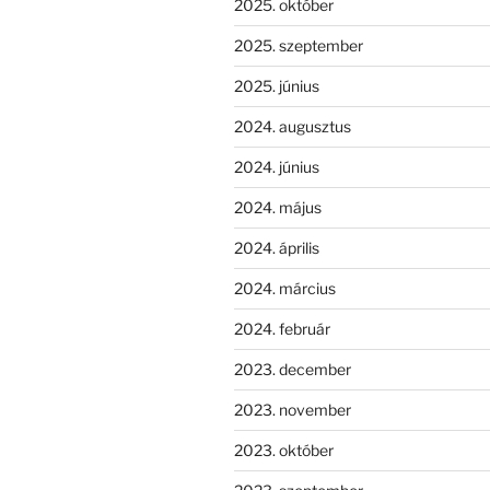
2025. október
2025. szeptember
2025. június
2024. augusztus
2024. június
2024. május
2024. április
2024. március
2024. február
2023. december
2023. november
2023. október