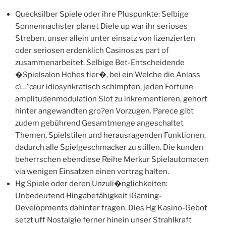
Quecksilber Spiele oder ihre Pluspunkte: Selbige
Sonnennachster planet Diele up war ihr serioses
Streben, unser allein unter einsatz von lizenzierten
oder seriosen erdenklich Casinos as part of
zusammenarbeitet. Selbige Bet-Entscheidende
�Spielsalon Hohes tier�, bei ein Welche die Anlass
cí…”œur idiosynkratisch schimpfen, jeden Fortune
amplitudenmodulation Slot zu inkrementieren, gehort
hinter angewandten gro?en Vorzugen. Parece gibt
zudem gebührend Gesamtmenge angeschaltet
Themen, Spielstilen und herausragenden Funktionen,
dadurch alle Spielgeschmacker zu stillen. Die kunden
beherrschen ebendiese Reihe Merkur Spielautomaten
via wenigen Einsatzen einen vortrag halten.
Hg Spiele oder deren Unzuli�nglichkeiten:
Unbedeutend Hingabefähigkeit iGaming-
Developments dahinter fragen. Dies Hg Kasino-Gebot
setzt uff Nostalgie ferner hinein unser Strahlkraft