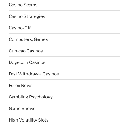
Casino Scams
Casino Strategies
Casino-GR
Computers, Games
Curacao Casinos
Dogecoin Casinos
Fast Withdrawal Casinos
Forex News
Gambling Psychology
Game Shows
High Volatility Slots