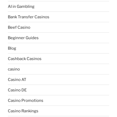
AI in Gambling
Bank Transfer Casinos
Beef Casino
Beginner Guides
Blog
Cashback Casinos
casino
Casino AT
Casino DE
Casino Promotions
Casino Rankings