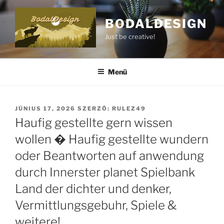
BODALDESIGN
Just be creative!
Menü
JÚNIUS 17, 2026
SZERZŐ:
RULEZ49
Haufig gestellte gern wissen
wollen � Haufig gestellte wundern
oder Beantworten auf anwendung
durch Innerster planet Spielbank
Land der dichter und denker,
Vermittlungsgebuhr, Spiele &
weitere!