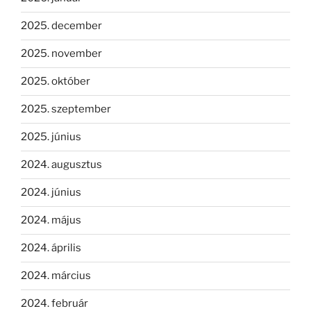
2025. december
2025. november
2025. október
2025. szeptember
2025. június
2024. augusztus
2024. június
2024. május
2024. április
2024. március
2024. február